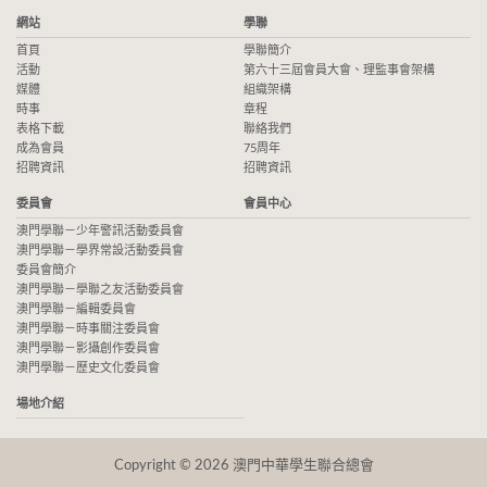
網站
學聯
首頁
學聯簡介
活動
第六十三屆會員大會、理監事會架構
媒體
組織架構
時事
章程
表格下載
聯絡我們
成為會員
75周年
招聘資訊
招聘資訊
委員會
會員中心
澳門學聯－少年警訊活動委員會
澳門學聯－學界常設活動委員會
委員會簡介
澳門學聯－學聯之友活動委員會
澳門學聯－編輯委員會
澳門學聯－時事關注委員會
澳門學聯－影攝創作委員會
澳門學聯－歷史文化委員會
場地介紹
Copyright © 2026 澳門中華學生聯合總會