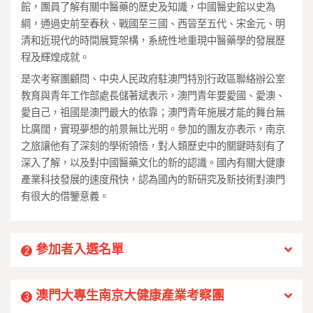
館，團員了解有關中醫藥的歷史及知識，中國醫史館以史為
綱，通過史前至春秋、戰國至三國、西晉至五代、宋金元、明
清和近現代的時間展覽架構，系統性地重現中醫藥學的發展歷
程及輝煌成就。
是次考察團顧問、中央人民政府駐澳門特別行政區聯絡辦公室
教育與青年工作部處長儲著斌表示，澳門青年要愛國、愛澳、
愛自己，祖國是澳門最大的依靠；澳門青年施展才能的舞台無
比廣闊，實現夢想的前景無比光明。參加的團友亦表示，南京
之旅讓他有了深刻的學術領悟，對人類歷史中的關鍵時刻有了
深入了解，以及對中國醫藥文化的新的認識。國內有關大健康
產業科技發展的速度飛快，認為國內的新研究及新技術對澳門
有很大的借鑒意義。
參加者入選名單
2
澳門大專生南京大健康產業考察團
3