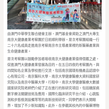
由澳門中華學生聯合總會主辦，澳門基金會資助之澳門大專生
南京大健康產業考察團於日前順利舉辦。是次考察團組織一行
二十六名成員走進南京考察南京市主導產業裡的新醫藥產業與
生命健康產業。
是次考察團以鼓勵參加者吸收南京大健康產業值得借鑑之處，
促進澳門大健康產業發展為目的。在五日四夜的考察團內，與
四間知名企業及學校進行交流，包括南京國環有機產品認證中
心有限公司、南京醫科大學、南京大學健康醫療大資料國家研
究院以及南京中醫藥大學。行程中，南京大學健康醫療大數據
國家研究院老師們介紹了正在進行的新研究項目，包括糖尿病
數字療法關鍵技術及應用、國際化臨床研究平台介紹、心跳監
測和步態檢測設備等等的高新技術研究，同學們表示大開眼
界，增加了不少新知識點。此外，在參觀其校內的中醫藥博物