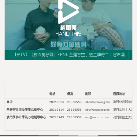
【形TV】〖校園狗仔隊〗EP64. 全運會空手道金牌得主：容君灝
電話
傳真
電郵
通訊地址
會址
28365314
28358558
info@aecm.org.mo
澳門亞利鴉架街9
學聯辦事處及學生活動中心
28365314
28358558
info@aecm.org.mo
澳門慕拉士大馬路
澳門學聯升學及心理輔導中心
28723143
28358558
sup@aecm.org.mo
澳門慕拉士大馬路