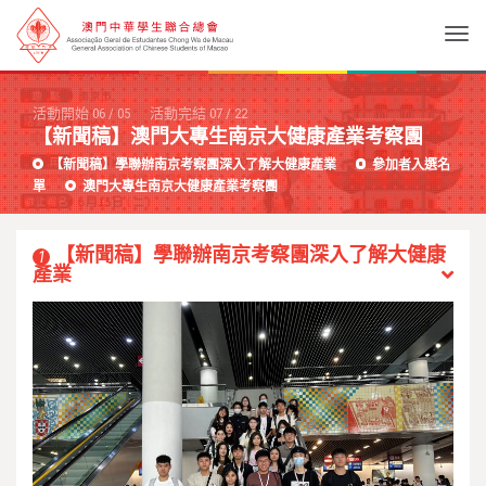
Togg
活動開始
06
/
05
活動完結
07
/
22
【新聞稿】澳門大專生南京大健康產業考察團
【新聞稿】學聯辦南京考察團深入了解大健康產業
參加者入選名
單
澳門大專生南京大健康產業考察團
【新聞稿】學聯辦南京考察團深入了解大健康
1
產業