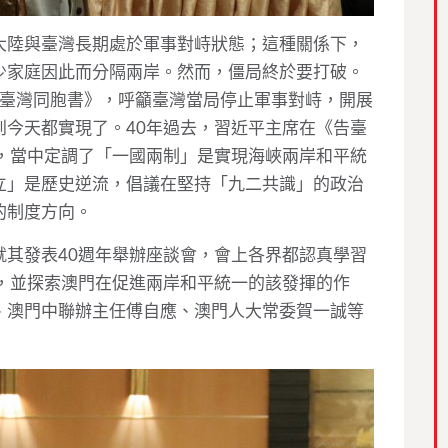
大陸與臺灣長期處於軍事對峙狀態；這種關係下，
少家庭因此而分隔兩岸。然而，僵局終於要打破。
《告臺灣同胞書》，呼籲臺灣當局停止軍事對峙，開展
到今天都實現了。40年過去，習近平主席在《告臺
話，當中定調了「一國兩制」是實現海峽兩岸和平統
立」是歷史逆流，倡議在堅持「九二共識」的政治
的制度方向。
就其發表40週年舉辦座談會，會上各界都認真學習
話，並探索澳門在促進兩岸和平統一的該發揮的作
、澳門中聯辦主任傅自應、澳門人大常委賀一誠等