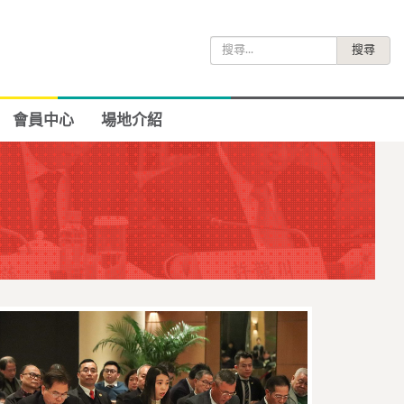
搜
尋
關
鍵
會員中心
場地介紹
字: