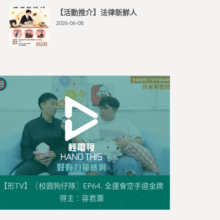
【活動推介】法律新鮮人
2026-06-08
【形TV】〖校園狗仔隊〗EP64. 全運會空手道金牌
得主：容君灝