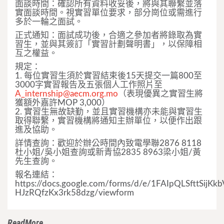
面談時間：確認所有資料收妥後，將與其聯繫並落
實面談時間。視實習單位要求，部分崗位或需進行
多於一輪之面試。
正式通知：面試成功後，合適之參加者將錄取為實
習生，並與其簽訂「實習計劃聲明書」，以保障相
互之權益。
規定：
1. 每位實習生須於實習結束後15天提交一篇800至
3000字實習報告及五張個人工作照片至
A_internship@aecm.org.mo
（表現優異之實習生將
獲額外嘉許MOP 3,000）
2. 實習生無故缺勤，並且實習機構亦未能與實習生
取得聯繫，實習機構將通知主辦單位，以便作出跟
進及協助。
詳情查詢：歡迎於辦公時間內致電學聯2876 8118
杜小姐/吳小姐查詢或新青協2835 8963梁小姐/黃
先生查詢。
報名連結：
https://docs.google.com/forms/d/e/1FAIpQLSfttSij
HJzRQfzKx3rk58dzg/viewform
ReadMore