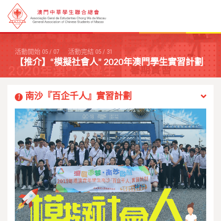
活動開始
05
/
07
活動完結
05
/
31
【推介】“模擬社會人” 2020年澳門學生實習計劃
南沙『百企千人』實習計劃
1