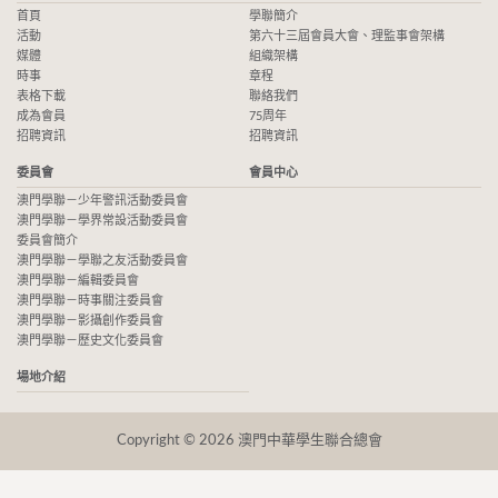
首頁
學聯簡介
活動
第六十三屆會員大會、理監事會架構
媒體
組織架構
時事
章程
表格下載
聯絡我們
成為會員
75周年
招聘資訊
招聘資訊
委員會
會員中心
澳門學聯－少年警訊活動委員會
澳門學聯－學界常設活動委員會
委員會簡介
澳門學聯－學聯之友活動委員會
澳門學聯－編輯委員會
澳門學聯－時事關注委員會
澳門學聯－影攝創作委員會
澳門學聯－歷史文化委員會
場地介紹
Copyright © 2026 澳門中華學生聯合總會