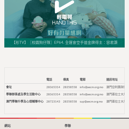
【形TV】〖校園狗仔隊〗EP64. 全運會空手道金牌得主：容君灝
電話
傳真
電郵
通訊地址
會址
28365314
28358558
info@aecm.org.mo
澳門亞利鴉架街9
學聯辦事處及學生活動中心
28365314
28358558
info@aecm.org.mo
澳門慕拉士大馬路
澳門學聯升學及心理輔導中心
28723143
28358558
sup@aecm.org.mo
澳門慕拉士大馬路
網站
學聯