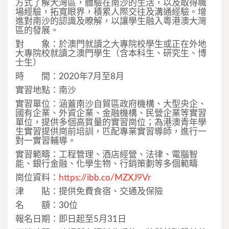
方式了解大灣區，體驗在南沙的生活，以及取得職
場經驗，拓寬眼界，積累人際交往及溝通經驗。增
進對南沙的認識及暸解，以讓學生融入粵港澳大灣
區的發展。
對 象：於澳門就讀之大專院校學生或正在外地
大專院校就讀之澳門學生（含本科生、研究生、博
士生）
時 間：2020年7月至8月
實習地點：南沙
實習單位：涵蓋南沙自貿區政府機構、大型央企、
國有企業、外資企業、金融機構、民營企業等實習
單位，提供多個高質量的實習崗位；為港澳青年學
生實習提供崗前培訓，匹配專業實習導師，進行一
對一實習輔導。
實習範疇：工程管理、酒店經營、法律、電腦智
能、銀行金融、化學生物、行銷策劃等多個範疇
崗位資料：
https://ibb.co/MZXJ9Vr
津 貼：提供免費食宿、交通及保險
名 額：30位
報名日期：即日起至5月31日