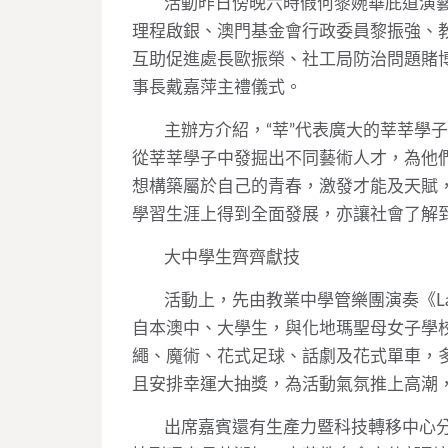
活動昨日傍晚六時假何黎婉華庇道演
理程啟銀、澳門基金會行政委員黎振強、
互助促進處長歐振榮、社工局防治問題賭
事長戴嘉萍主禮儀式。
主辦方介紹，
“
莘
”
代表廣大的莘莘學子
從莘莘學子中發掘出不同藝術人才，為他
想構築屬於自己的青春，激發才能及天賦
學習生涯上得到全面發展，亦讓社會了解
大中學生齊齊獻技
活動上，先由教業中學管樂團演奏《
L
自本澳中、大學生，與化地瑪聖母女子學
繩、魔術、花式足球、話劇及花式單車，
且安排幸運大抽獎，為活動氣氛推上高潮
出席嘉賓還有生產力暨科技轉移中心