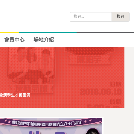
搜
尋
關
鍵
會員中心
場地介紹
字:
8全澳學生才藝匯演