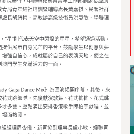
藝劇院舉行，中聯辦教育與青年工作部副處長級助
教青局青年結社培訓暨輔導處長黃嘉祺、民署社群
博處長胡綺梅、高教辦高級技術員洪慧敏、學聯理
，
“
星
”
則代表天空中閃爍的星星，希望通過活動，
們提供展示自身光芒的平台。鼓勵學生以創意與夢
，增強自信心，成就屬於自己的表演天地，使之在
到澳門學生充滿活力的一面。
ady Gaga Dance Mix
》為匯演揭開序幕，其後，來
校花式跳繩隊，先後獻演歌舞、花式搖搖、花式跳
多才多藝。壓軸演出安排香港歌手陳柏宇獻唱，並
，場面熱鬧。
分組經理周杏儀、新青協副理事長盧小敏、婦聯青