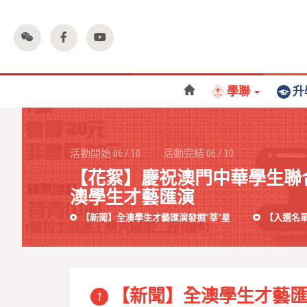
學聯
升
活動開始
06
/
10
活動完結
06
/
10
【花絮】慶祝澳門中華學生聯合
澳學生才藝匯演
【新聞】全澳學生才藝匯演發掘“莘”星
【入選名
【新聞】全澳學生才藝匯
1