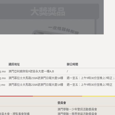
通訊地址
辦公時間
g.mo
澳門亞利鴉架街9號容永大廈一樓A,B
/
g.mo
澳門慕拉士大馬路218A號澳門日報大廈14樓
週一至五：上午9時30分至晚上7時正；
g.mo
澳門慕拉士大馬路218A號澳門日報大廈14樓
週一至五：上午9時30分至晚上7時正
委員會
澳門學聯－少年警訊活動委員會
會員大會、理監事會架構
澳門學聯－學界常設活動委員會