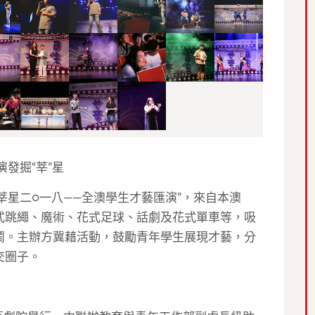
演發掘
“
莘
”
星
莘星二
○
一八
——
全澳學生才藝匯演
”
，來自本澳
式跳繩、魔術、花式足球、話劇及花式單車等，吸
鬧。主辦方冀藉活動，鼓勵青年學生展現才藝，分
交圈子。