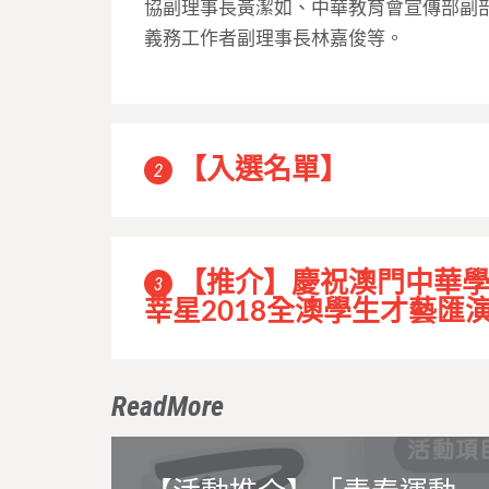
協副理事長黃潔如、中華教育會宣傳部副
義務工作者副理事長林嘉俊等。
【入選名單】
2
【推介】慶祝澳門中華學
3
莘星2018全澳學生才藝匯
ReadMore