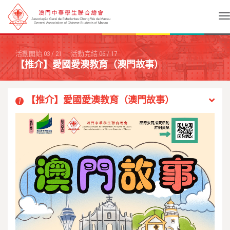
To
活動開始
03
/
21
活動完結
06
/
17
【推介】愛國愛澳教育（澳門故事）
【推介】愛國愛澳教育（澳門故事）
1