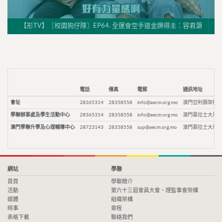
【形TV】〖校園狗仔隊〗EP64. 全運會空手道金牌得主：容君灝
電話
傳真
電郵
通訊地址
會址
28365314
28358558
info@aecm.org.mo
澳門亞利鴉架街9
學聯辦事處及學生活動中心
28365314
28358558
info@aecm.org.mo
澳門慕拉士大馬路
澳門學聯升學及心理輔導中心
28723143
28358558
sup@aecm.org.mo
澳門慕拉士大馬路
網站
學聯
首頁
學聯簡介
活動
第六十三屆會員大會、理監事會架構
媒體
組織架構
時事
章程
表格下載
聯絡我們