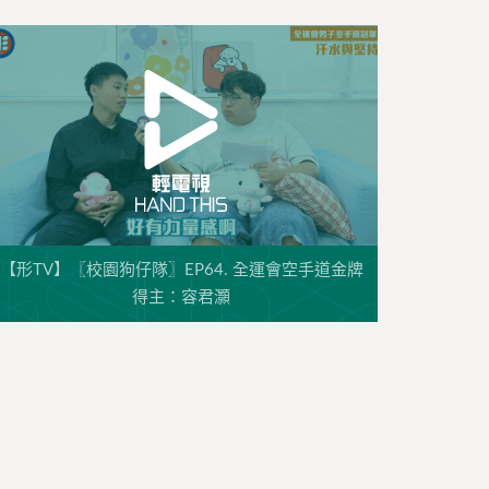
【形TV】〖校園狗仔隊〗EP64. 全運會空手道金牌
得主：容君灝