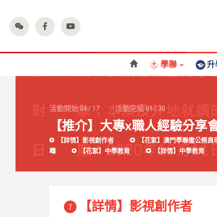
學聯
升
活動開始
04
/
17
活動完結
09
/
30
【推介】大專x職人經驗分享
【詳情】影視創作者
【花絮】澳門學聯邀公務員
疇
【花絮】中學教育
【詳情】中學教育
【詳情】影視創作者
1