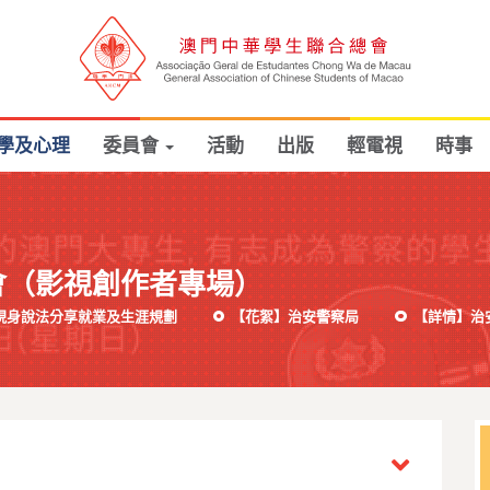
學及心理
委員會
活動
出版
輕電視
時事
會（影視創作者專場）
現身說法分享就業及生涯規劃
【花絮】治安警察局
【詳情】治