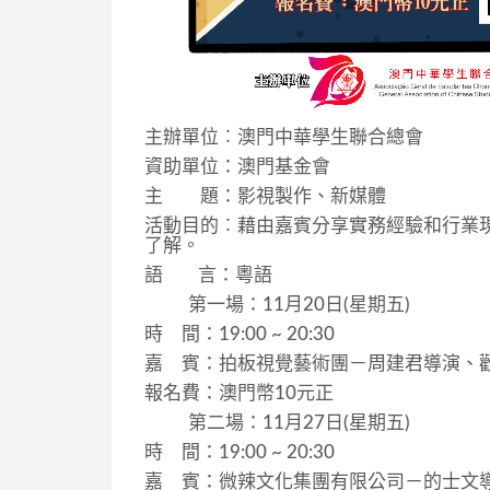
主辦單位︰澳門中華學生聯合總會
資助單位：澳門基金會
主 題：影視製作、新媒體
活動目的︰藉由嘉賓分享實務經驗和行業
了解。
語 言：粵語
第一場：11月20日(星期五)
時 間：19:00 ~ 20:30
嘉 賓：拍板視覺藝術團－周建君導演、
報名費：澳門幣10元正
第二場：11月27日(星期五)
時 間：19:00 ~ 20:30
嘉 賓：微辣文化集團有限公司－的士文