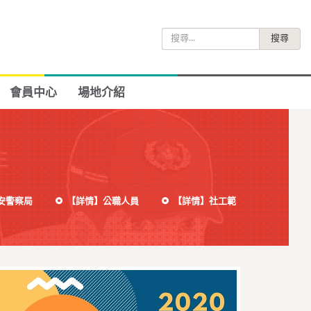
搜
尋
關
鍵
會員中心
場地介紹
字:
安警察局
【詳情】公職人員
【詳情】社工範