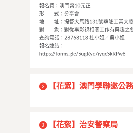
報名費：澳門幣10元正
形 式：分享會
地 址：提督大馬路131號華隆工業大廈
對 象：對從事影視相關工作有興趣之各
查詢電話：28768118 杜小姐／吳小姐
報名連結：
https://forms.gle/SugRyc7iyqcSkRPw8
【花絮】澳門學聯邀公
2
【花絮】治安警察局
3