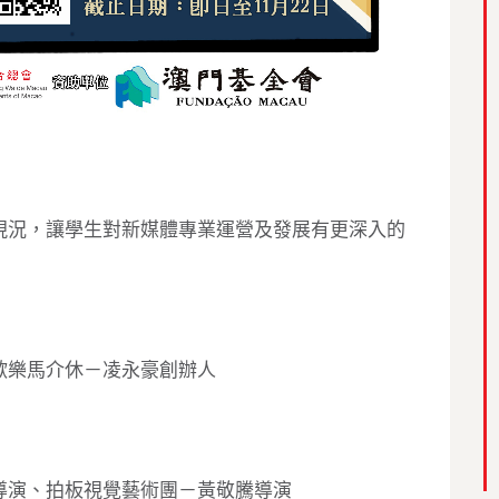
現況，讓學生對新媒體專業運營及發展有更深入的
歡樂馬介休－凌永豪創辦人
導演、拍板視覺藝術團－黃敬騰導演