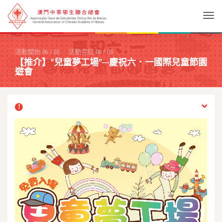
Togg
活動開始
06
/
05
活動完結
06
/
05
【推介】“兒童夢工場”─慶祝六．一國際兒童節園
遊會
1