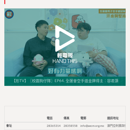
【形TV】〖校園狗仔隊〗EP64. 全運會空手道金牌得主：容君灝
電話
傳真
電郵
通訊地址
會址
28365314
28358558
info@aecm.org.mo
澳門亞利鴉架街9