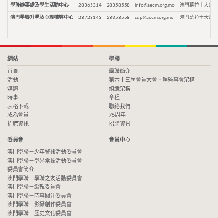
學聯辦事處及學生活動中心
28365314
28358558
info@aecm.org.mo
澳門慕拉士大馬路
澳門學聯升學及心理輔導中心
28723143
28358558
sup@aecm.org.mo
澳門慕拉士大馬路
網站
學聯
首頁
學聯簡介
活動
第六十三屆會員大會、理監事會架構
媒體
組織架構
時事
章程
表格下載
聯絡我們
成為會員
75周年
招聘資訊
招聘資訊
委員會
會員中心
澳門學聯－少年警訊活動委員會
澳門學聯－學界常設活動委員會
委員會簡介
澳門學聯－學聯之友活動委員會
澳門學聯－編輯委員會
澳門學聯－時事關注委員會
澳門學聯－影攝創作委員會
澳門學聯－歷史文化委員會