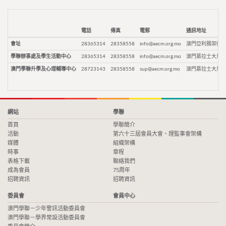
電話
傳真
電郵
通訊地址
會址
28365314
28358558
info@aecm.org.mo
澳門亞利鴉架街9
學聯辦事處及學生活動中心
28365314
28358558
info@aecm.org.mo
澳門慕拉士大馬路
澳門學聯升學及心理輔導中心
28723143
28358558
sup@aecm.org.mo
澳門慕拉士大馬路
網站
學聯
首頁
學聯簡介
活動
第六十三屆會員大會、理監事會架構
媒體
組織架構
時事
章程
表格下載
聯絡我們
成為會員
75周年
招聘資訊
招聘資訊
委員會
會員中心
澳門學聯－少年警訊活動委員會
澳門學聯－學界常設活動委員會