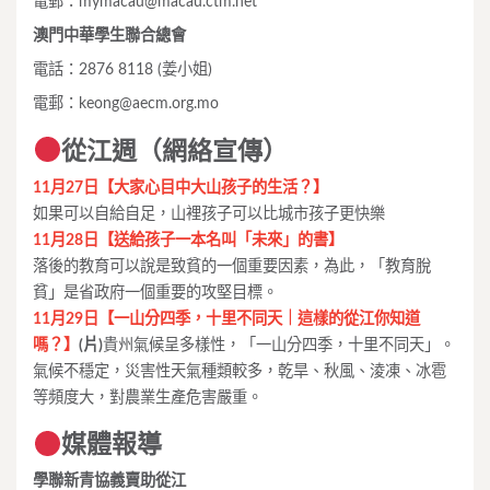
電郵：
mymacau@macau.ctm.net
澳門中華學生聯合總會
電話：2876 8118 (姜小姐)
電郵：
keong@aecm.org.mo
從江週（網絡宣傳）
11月27日【大家心目中大山孩子的生活？】
如果可以自給自足，山裡孩子可以比城市孩子更快樂
11月28日【送給孩子一本名叫「未來」的書】
落後的教育可以說是致貧的一個重要因素，為此，「教育脫
貧」是省政府一個重要的攻堅目標。
11月29日【一山分四季，十里不同天｜這樣的從江你知道
嗎？】
(片)
貴州氣候呈多樣性，「一山分四季，十里不同天」。
氣候不穩定，災害性天氣種類較多，乾旱、秋風、淩凍、冰雹
等頻度大，對農業生產危害嚴重。
媒體報導
學聯新青協義賣助從江