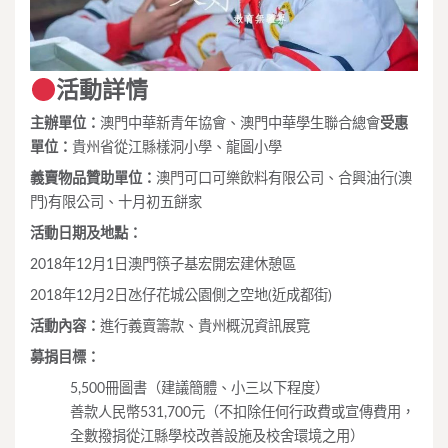
活動詳情
主辦單位：
澳門中華新青年協會、澳門中華學生聯合總會
受惠
單位：
貴州省從江縣樣洞小學、龍圖小學
義賣物品贊助單位：
澳門可口可樂飲料有限公司、合興油行(澳
門)有限公司、十月初五餅家
活動日期及地點：
2018年12月1日澳門筷子基宏開宏建休憩區
2018年12月2日氹仔花城公園側之空地(近成都街)
活動內容：
進行義賣籌款、貴州概況資訊展覽
募捐目標：
5,500冊圖書（建議簡體、小三以下程度）
善款人民幣531,700元（不扣除任何行政費或宣傳費用，
全數撥捐從江縣學校改善設施及校舍環境之用）