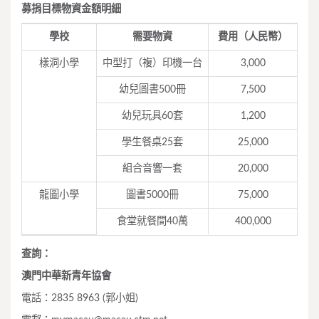
募捐目標物資金額明細
學校
需要物資
費用（人民幣）
樣洞小學
中型打（複）印機一台
3,000
幼兒圖書500冊
7,500
幼兒玩具60套
1,200
學生餐桌25套
25,000
組合音響一套
20,000
龍圖小學
圖書5000冊
75,000
食堂就餐間40萬
400,000
查詢：
澳門中華新青年協會
電話：2835 8963 (郭小姐)