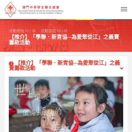
Togg
活動開始
11
/
29
活動完結
12
/
03
【推介】「學聯．新青協─為愛聚從江」之義賣
籌款活動
【推介】「學聯．新青協─為愛聚從江」之義
1
賣籌款活動