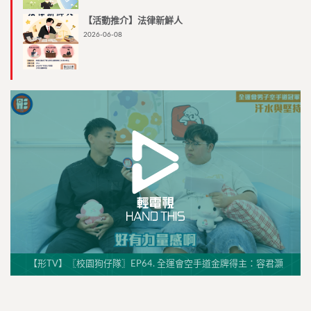
【活動推介】法律新鮮人
2026-06-08
【形TV】〖校園狗仔隊〗EP64. 全運會空手道金牌得主：容君灝