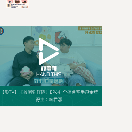
【形TV】〖校園狗仔隊〗EP64. 全運會空手道金牌
得主：容君灝