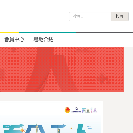
搜
尋
關
鍵
會員中心
場地介紹
字: