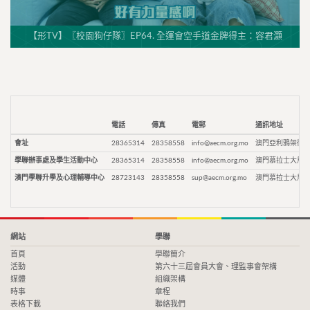
【形TV】〖校園狗仔隊〗EP64. 全運會空手道金牌得主：容君灝
電話
傳真
電郵
通訊地址
會址
28365314
28358558
info@aecm.org.mo
澳門亞利鴉架街9
學聯辦事處及學生活動中心
28365314
28358558
info@aecm.org.mo
澳門慕拉士大馬路
澳門學聯升學及心理輔導中心
28723143
28358558
sup@aecm.org.mo
澳門慕拉士大馬路
網站
學聯
首頁
學聯簡介
活動
第六十三屆會員大會、理監事會架構
媒體
組織架構
時事
章程
表格下載
聯絡我們