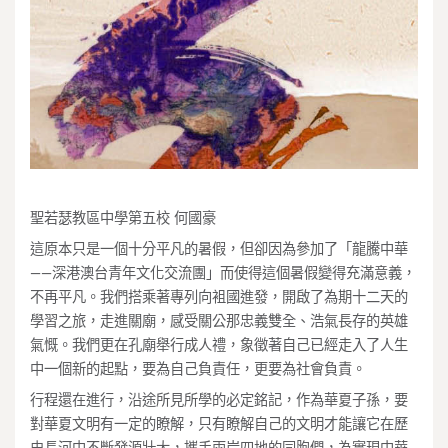
聖若瑟教區中學第五校 何國豪
這原本只是一個十分平凡的暑假，但卻因為參加了「龍騰中華
——深港澳台青年文化交流團」而使得這個暑假變得充滿意義，
不再平凡。我們搭乘著專列向袓國進發，開啟了為期十二天的
學習之旅，走進關廟，感受關公那忠義雙全、浩氣長存的英雄
氣慨。我們更在孔廟舉行成人禮，象徵著自己已經走入了人生
中一個新的起點，要為自己負責任，更要為社會負責。
行程還在進行，沿途所見所學的必定銘記，作為華夏子孫，要
對華夏文明有一定的瞭解，只有瞭解自己的文明才能讓它在歷
史長河中不斷發源壯大，攜手兩岸四地的同胞們，為實現中華
民族的偉大復興而努力。