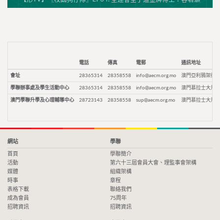
電話
傳真
電郵
通訊地址
會址
28365314
28358558
info@aecm.org.mo
澳門亞利鴉架街9
學聯辦事處及學生活動中心
28365314
28358558
info@aecm.org.mo
澳門慕拉士大馬路
澳門學聯升學及心理輔導中心
28723143
28358558
sup@aecm.org.mo
澳門慕拉士大馬路
網站
學聯
首頁
學聯簡介
活動
第六十三屆會員大會、理監事會架構
媒體
組織架構
時事
章程
表格下載
聯絡我們
成為會員
75周年
招聘資訊
招聘資訊