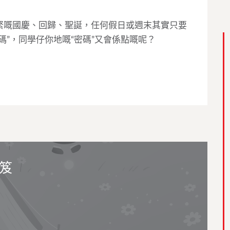
緊嘅國慶、回歸、聖誕，任何假日或週末其實只要
碼”，同學仔你地嘅“密碼”又會係點嘅呢？
秘笈