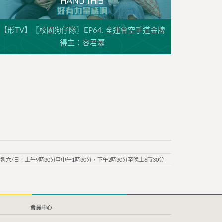
【形TV】〖校園狗仔隊〗EP64. 全運會空手道金牌
得主：容君灝
週六/日：上午9時30分至中午1時30分，下午2時30分至晚上6時30分
會員中心