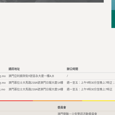
通訊地址
辦公時間
g.mo
澳門亞利鴉架街9號容永大廈一樓A,B
/
g.mo
澳門慕拉士大馬路218A號澳門日報大廈14樓
週一至五：上午9時30分至晚上7時正；
g.mo
澳門慕拉士大馬路218A號澳門日報大廈14樓
週一至五：上午9時30分至晚上7時正
委員會
澳門學聯－少年警訊活動委員會