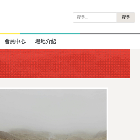
搜
尋
關
鍵
會員中心
場地介紹
字: