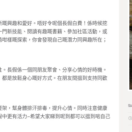
新嘅興趣和愛好。唔好令呢個長假白費！係時候挖
一門新技能、閱讀有趣嘅書籍、參加社區活動，或
過咁樣嘅探索，你會發現自己嘅潛力同興趣所在；
！
性。長假係一個同朋友聚會、分享心情的好時機。
，都是放鬆身心嘅好方式。在朋友間搵到支持同歡
要架，幫身體排汗排毒，提升心情。同時注意健康
假中更有活力~希望大家睇到呢到都可以搵到啱自己