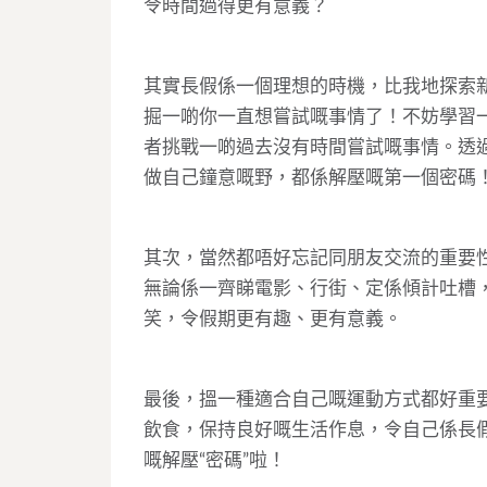
令時間過得更有意義？
其實長假係一個理想的時機，比我地探索
掘一啲你一直想嘗試嘅事情了！不妨學習
者挑戰一啲過去沒有時間嘗試嘅事情。透
做自己鐘意嘅野，都係解壓嘅第一個密碼
其次，當然都唔好忘記同朋友交流的重要
無論係一齊睇電影、行街、定係傾計吐槽
笑，令假期更有趣、更有意義。
最後，搵一種適合自己嘅運動方式都好重
飲食，保持良好嘅生活作息，令自己係長
嘅解壓“密碼”啦！