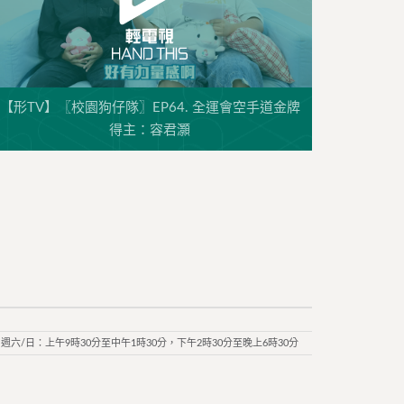
【形TV】〖校園狗仔隊〗EP64. 全運會空手道金牌
得主：容君灝
週六/日：上午9時30分至中午1時30分，下午2時30分至晚上6時30分