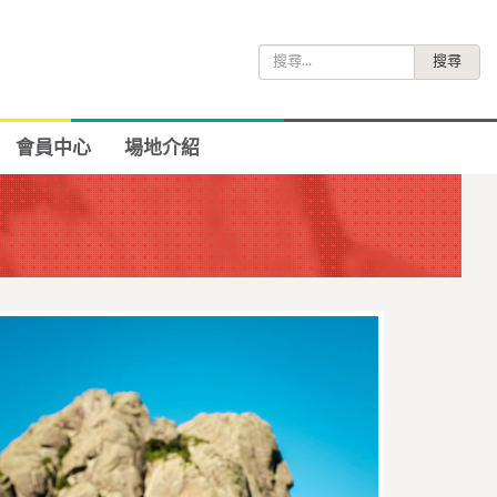
搜
尋
關
鍵
會員中心
場地介紹
字: