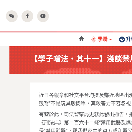
學聯
升
【學子嚐法・其十一】淺談禁
近日各報章和社交平台均提及鄰近地區出現的
籤弩”不是玩具般簡單，其殺害力不容忽視
有鑒於此，司法警察局更就此發出通告，
《刑法典》第二百六十二條“禁用武器及爆
是“禁用武器”？那我們家中的菜刀或利器又