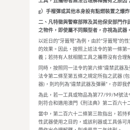
工具，且攜帶者無法合理解釋擁有之原因
g）手榴彈或其他本身設有點燃裝置之爆
二、凡特徵與警察部隊及其他保安部門作
之物件，即使屬不同類型者，亦視為武器
以近日的“牙籤弩”為例，由於“牙籤弩”
的效果。因此，按照上述法令的第一條第一
義；若持有人就相關工具之攜帶沒有合理解
同時，按照同一法令的第六條“違禁武器及彈
法令第二條至第五條之規定所指之武器 (
器)，則均列為“違禁武器及彈藥”，亦即我
為此，若一工具或物品為第77/99/M號
則符合和適用澳門《刑法典》第二百六十二
當中，第二百六十二條第三款指出，若持
性武器使用之目的，或該利器或工具係可