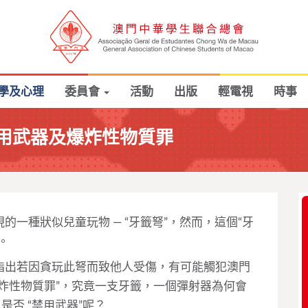
學及心理
委員會
活動
出版
輕電視
時事
用武器及爆炸性物質罪
一種狀似兒童玩物 — “牙籤弩”，然而，這個“牙
。
指出若因貪玩此弩而致他人受傷，有可能觸犯澳門
炸性物質罪”，究竟一支牙籤，一個彈射器為何會
是否 “禁用武器”呢？