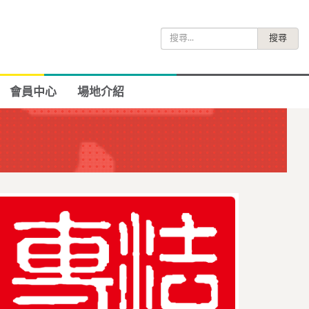
搜
尋
關
鍵
會員中心
場地介紹
字: