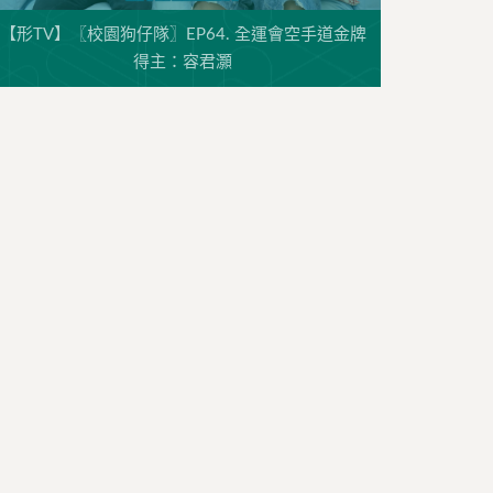
【形TV】〖校園狗仔隊〗EP64. 全運會空手道金牌
得主：容君灝