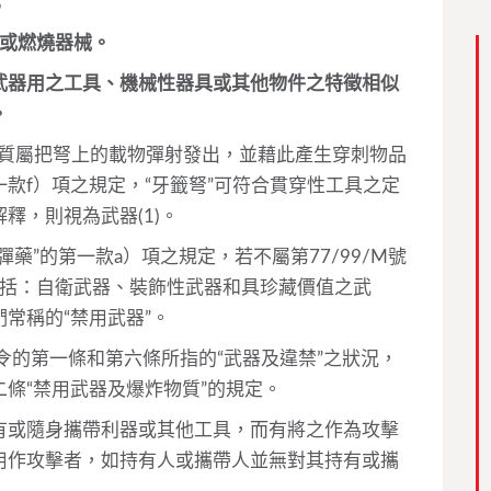
；
炸或燃燒器械。
武器用之工具、機械性器具或其他物件之特徵相似
。
的性質屬把弩上的載物彈射發出，並藉此產生穿刺物品
款f）項之規定，“牙籤弩”可符合貫穿性工具之定
釋，則視為武器(1)。
藥”的第一款a）項之規定，若不屬第77/99/M號
包括：自衛武器、裝飾性武器和具珍藏價值之武
們常稱的“禁用武器”。
法令的第一條和第六條所指的“武器及違禁”之狀況，
條“禁用武器及爆炸物質”的規定。
有或隨身攜帶利器或其他工具，而有將之作為攻擊
用作攻擊者，如持有人或攜帶人並無對其持有或攜