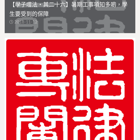
【學子嚐法・其二十六】暑期工事項知多啲，學
生要受到的保障
2018-11-12