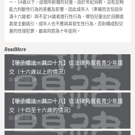
一、14歲以下，這個年齡層的兒童，由於年紀尚輕，沒有足夠
能力判斷性行為的意義及影響，因此成年人（準確而言包括年
滿十六歲者）與不足14歲者進行性行為，哪怕兒童出於自願或
甚是主動挑引，成年人也不應與其發生性行為，否則構成對兒
童的性侵犯罪，最高刑罰為十年徒刑。
ReadMore
【學子嚐法・其二十九】從法律角度看青少年援
交（十六歲以上的情況）
2019-03-18
【學子嚐法・其二十八】從法律角度看青少年援
交（十四至十六歲的情況）
2019-03-11