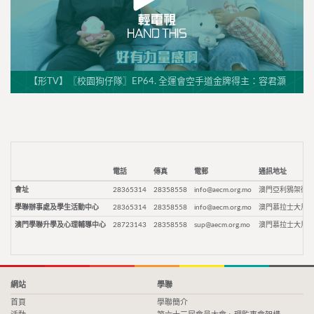
【形TV】〖校園狗仔隊〗EP64. 全運會空手道金牌得主：容君灝
電話
傳真
電郵
通訊地址
會址
28365314
28358558
info@aecm.org.mo
澳門亞利鴉架街9
學聯辦事處及學生活動中心
28365314
28358558
info@aecm.org.mo
澳門慕拉士大馬路
澳門學聯升學及心理輔導中心
28723143
28358558
sup@aecm.org.mo
澳門慕拉士大馬路
網站
學聯
首頁
學聯簡介