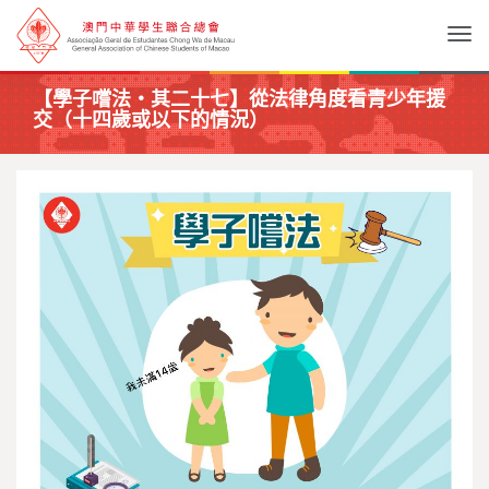
Togg
【學子嚐法・其二十七】從法律角度看青少年援
交（十四歲或以下的情況）