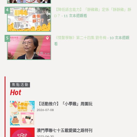
【降低語言能力】「靜雞雞」定係「靜靜雞」靜
D？
- 11 次本週觀看
《情繫學聯》第二十四集 劉冬梅
- 10 次本週觀
看
焦點活動
Hot
【活動推介】「小學雞」周圍玩
2026-07-08
澳門學聯七十五載愛國之路特刊
2025-04-30