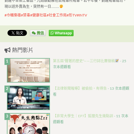
劉醒不幸染上毒品，九姑娘勸解他去戒毒所戒毒。若干年後，劉醒戒毒成功，
現以送外賣為生，突然有一日………
#巾幗梟雄
#禁毒
#健康社區
#社會工作局
#形TV
#INTV
微信
Whatsapp
熱門影片
第五屆”醒著的歷史”——三行詩比賽徵稿
- 25
次本週觀看
【法律新聞報導】被偷拍・有得告
- 13 次本週觀
看
【非常大學生｜EP7】狐狸先生幾點訓
- 11 次本
週觀看