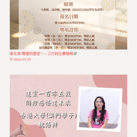
第五屆”醒著的歷史”——三行詩比賽徵稿
access_time
2026-07-29