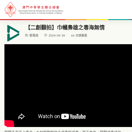
【二創翻拍】巾幗梟雄之毒海無情
live_tv
access_time
輕電視
2024-09-30
66 次總觀看