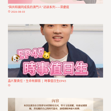
“與共和國同成長的澳門人” 訪談系列——梁慶庭
access_time
2026-08-03
晶片繫責任，生命有歸宿 │ 時事值日生EP45
access_time