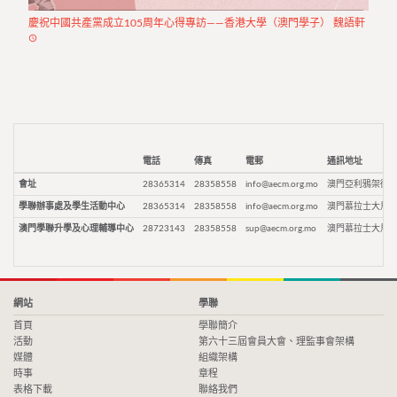
慶祝中國共產黨成立105周年心得專訪——香港大學（澳門學子） 魏語軒
access_time
電話
傳真
電郵
通訊地址
會址
28365314
28358558
info@aecm.org.mo
澳門亞利鴉架街9
學聯辦事處及學生活動中心
28365314
28358558
info@aecm.org.mo
澳門慕拉士大馬路
澳門學聯升學及心理輔導中心
28723143
28358558
sup@aecm.org.mo
澳門慕拉士大馬路
網站
學聯
首頁
學聯簡介
活動
第六十三屆會員大會、理監事會架構
媒體
組織架構
時事
章程
表格下載
聯絡我們