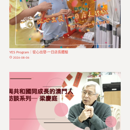
YES Program｜從心出發·一日店長體驗
access_time
2026-08-06