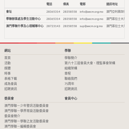
電話
傳真
電郵
通訊地址
會址
28365314
28358558
info@aecm.org.mo
澳門亞利鴉架街9
學聯辦事處及學生活動中心
28365314
28358558
info@aecm.org.mo
澳門慕拉士大馬路
澳門學聯升學及心理輔導中心
28723143
28358558
sup@aecm.org.mo
澳門慕拉士大馬路
網站
學聯
首頁
學聯簡介
活動
第六十三屆會員大會、理監事會架構
媒體
組織架構
時事
章程
表格下載
聯絡我們
成為會員
75周年
招聘資訊
招聘資訊
委員會
會員中心
澳門學聯－少年警訊活動委員會
澳門學聯－學界常設活動委員會
委員會簡介
澳門學聯－學聯之友活動委員會
澳門學聯－編輯委員會