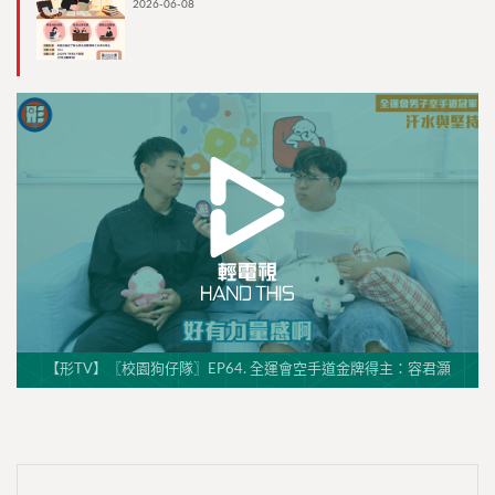
2026-06-08
【形TV】〖校園狗仔隊〗EP64. 全運會空手道金牌得主：容君灝