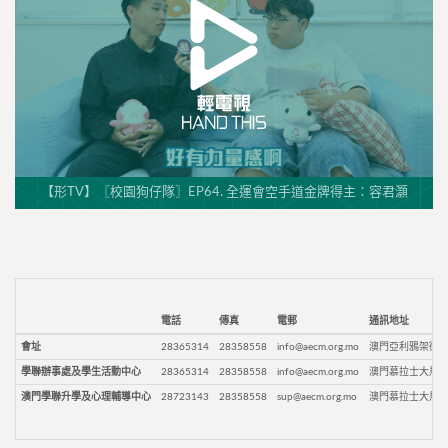
【形TV】〖校園狗仔隊〗EP64. 全運會空手道金牌得主：容君灝
電話
傳真
電郵
通訊地址
會址
28365314
28358558
info@aecm.org.mo
澳門亞利鴉架街9
學聯辦事處及學生活動中心
28365314
28358558
info@aecm.org.mo
澳門慕拉士大馬路
澳門學聯升學及心理輔導中心
28723143
28358558
sup@aecm.org.mo
澳門慕拉士大馬路