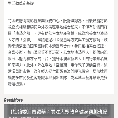
型活動奠定基礎。
特區政府將設影視產業服務中心，阮舒淇認為，日後若能將影
視產業相關範疇與戶外表演區場地結合起來，不僅有助澳門打
造「演藝之都」，更有助催生本地產業鏈，成為培養本地演藝
人才的「引擎」。建議透過租金優惠等方式與主辦方協調，鼓
勵來澳演出的國際團隊與本澳團隊合作，參與包括舞台搭建、
音響技術、演出暖場等不同環節，為本地演藝界人士提供向觀
眾展示能力和才華的平台，提升本澳演藝界人士的行業知名度
和影響力。此外，除在場地「空檔期」用作親子運動空間，還
建議舉辦市集，為年輕人提供街頭表演等曝光機會，增加途徑
讓更多市民及遊客認識本地演出團隊，為本地演藝界帶來更多
發展機遇。
ReadMore
【社諮委】蕭顯華：關注大眾體育健身興趣班優