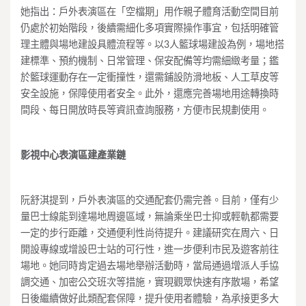
她指出：戶外表演區在「空檔期」用作親子體育活動空間目前
仍處於初始階段，後續需細化多項實際操作事宜，包括明確管
理主體與場地建設具體流程等。以3人籃球場建設為例，場地搭
建標準、預約機制、日常管理、保安配備等均需細緻考量；鑑
於籃球運動存在一定衝撞性，還需鋪設防滑地板、人工草皮等
安全設施，保障使用者安全。此外，還應完善場地用途轉換時
間段、每日開放時長等資訊查詢服務，方便市民規劃使用。
影視中心表演區建產業鏈
阮舒淇提到，戶外表演區的交通配套仍需完善。目前，僅有少
量巴士線能到達場地周邊區域，無論乘坐巴士抑或輕軌都需要
一定的步行距離，交通便利性尚待提升。建議研究在周六、日
開設專線或增設巴士站的可行性，進一步便利市民及遊客前往
場地。她同時肯定過去場地舉辦活動時，當局通過增派人手協
調交通、加密公交班次等措施，實現觀眾快速有序散場，希望
日後繼續做好此類配套保障，提升使用者體驗，為承接更多大