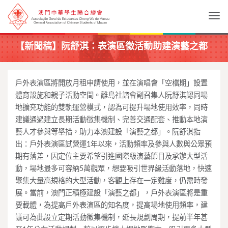
Togg
【新聞稿】阮舒淇：表演區徵活動助建演藝之都
戶外表演區將開放月租申請使用，並在演唱會「空檔期」設置
體育設施和親子活動空間。離島社諮會副召集人阮舒淇認同場
地擴充功能的雙軌運營模式，認為可提升場地使用效率，同時
建議通過建立長期活動徵集機制、完善交通配套、推動本地演
藝人才參與等舉措，助力本澳建設「演藝之都」。阮舒淇指
出：戶外表演區試營運1年以來，活動頻率及參與人數與公眾預
期有落差，因定位主要希望引進國際級演藝節目及承辦大型活
動，場地最多可容納5萬觀眾，想要吸引世界級活動落地，快速
聚集大量高規格的大型活動，客觀上存在一定難度，仍需時發
展。當前，澳門正積極建設「演藝之都」，戶外表演區將是重
要載體，為提高戶外表演區的知名度，提高場地使用頻率，建
議可為此設立定期活動徵集機制，延長規劃周期，提前半年甚