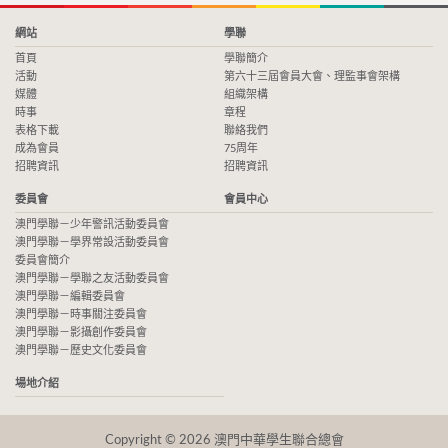
網站
學聯
首頁
學聯簡介
活動
第六十三屆會員大會、理監事會架構
媒體
組織架構
時事
章程
表格下載
聯絡我們
成為會員
75周年
招聘資訊
招聘資訊
委員會
會員中心
澳門學聯－少年警訊活動委員會
澳門學聯－學界常設活動委員會
委員會簡介
澳門學聯－學聯之友活動委員會
澳門學聯－編輯委員會
澳門學聯－時事關注委員會
澳門學聯－影攝創作委員會
澳門學聯－歷史文化委員會
場地介紹
Copyright © 2026 澳門中華學生聯合總會