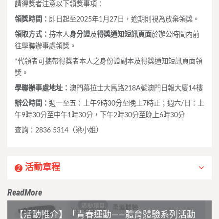
請得獎者注意以下領獎事項：
領獎時間：
即日起至2025年1月27日，逾期則視為放棄領獎。
領取方式：
持本人
身分證
及
得獎通知短訊頁面
於辦公時間內前
往學聯辦事處領獎。
*代領者可攜帶得獎者本人之身份證副本及得獎通知短訊頁面領
獎。
學聯辦事處地址：
澳門慕拉士大馬路218A號澳門日報大廈14樓
辦公時間：
週一至五：上午9時30分至晚上7時正；週六/日：上
午9時30分至中午1時30分，下午2時30分至晚上6時30分
查詢：2836 5314（梁小姐）
活動章程
2
ReadMore
【活動推介】「青春運動——體育體驗系列活動