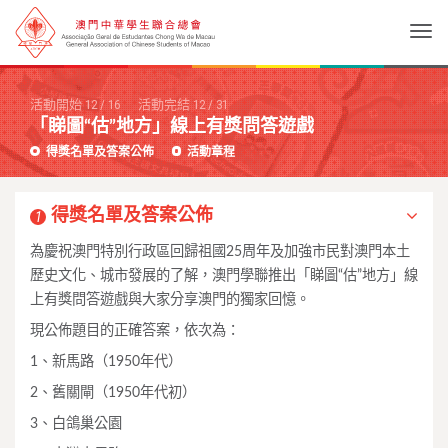
Togg
活動開始
12
/
16
活動完結
12
/
31
「睇圖“估”地方」線上有獎問答遊戲
得獎名單及答案公佈
活動章程
得獎名單及答案公佈
1
為慶祝澳門特別行政區回歸祖國25周年及加強市民對澳門本土
歷史文化、城市發展的了解，澳門學聯推出「睇圖“估”地方」線
上有獎問答遊戲與大家分享澳門的獨家回憶。
現公佈題目的正確答案，依次為：
1、新馬路（1950年代）
2、舊關閘（1950年代初）
3、白鴿巢公園