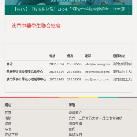
【形TV】〖校園狗仔隊〗EP64. 全運會空手道金牌得主：容君灝
澳門中華學生聯合總會
電話
傳真
電郵
通訊地址
會址
28365314
28358558
info@aecm.org.mo
澳門亞利鴉架街9
學聯辦事處及學生活動中心
28365314
28358558
info@aecm.org.mo
澳門慕拉士大馬路
澳門學聯升學及心理輔導中心
28723143
28358558
sup@aecm.org.mo
澳門慕拉士大馬路
網站
學聯
首頁
學聯簡介
活動
第六十三屆會員大會、理監事會架構
媒體
組織架構
時事
章程
表格下載
聯絡我們