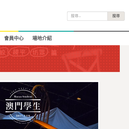
搜
尋
關
鍵
會員中心
場地介紹
字: