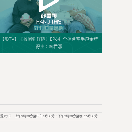
【形TV】〖校園狗仔隊〗EP64. 全運會空手道金牌
得主：容君灝
週六/日：上午9時30分至中午1時30分，下午2時30分至晚上6時30分