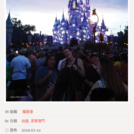
組織
編委會
分類
出版
,
求學澳門
發佈
2018-05-14