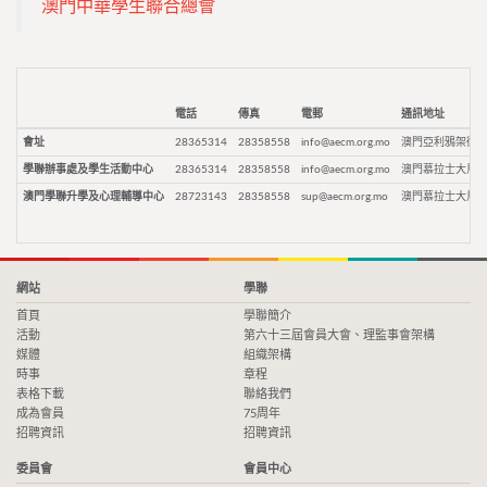
澳門中華學生聯合總會
電話
傳真
電郵
通訊地址
會址
28365314
28358558
info@aecm.org.mo
澳門亞利鴉架街9
學聯辦事處及學生活動中心
28365314
28358558
info@aecm.org.mo
澳門慕拉士大馬路
澳門學聯升學及心理輔導中心
28723143
28358558
sup@aecm.org.mo
澳門慕拉士大馬路
網站
學聯
首頁
學聯簡介
活動
第六十三屆會員大會、理監事會架構
媒體
組織架構
時事
章程
表格下載
聯絡我們
成為會員
75周年
招聘資訊
招聘資訊
委員會
會員中心