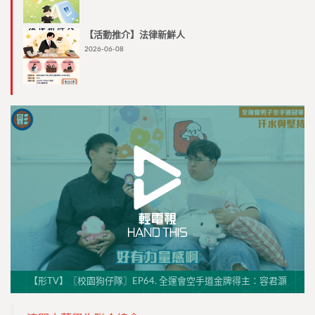
【活動推介】法律新鮮人
2026-06-08
【形TV】〖校園狗仔隊〗EP64. 全運會空手道金牌得主：容君灝