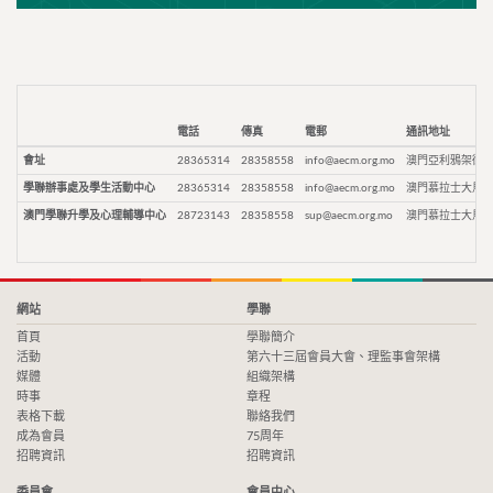
電話
傳真
電郵
通訊地址
會址
28365314
28358558
info@aecm.org.mo
澳門亞利鴉架街9
學聯辦事處及學生活動中心
28365314
28358558
info@aecm.org.mo
澳門慕拉士大馬路
澳門學聯升學及心理輔導中心
28723143
28358558
sup@aecm.org.mo
澳門慕拉士大馬路
網站
學聯
首頁
學聯簡介
活動
第六十三屆會員大會、理監事會架構
媒體
組織架構
時事
章程
表格下載
聯絡我們
成為會員
75周年
招聘資訊
招聘資訊
委員會
會員中心