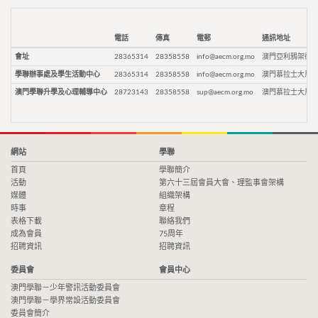
電話
傳真
電郵
通訊地址
會址
28365314
28358558
info@aecm.org.mo
澳門亞利鴉架街9
學聯辦事處及學生活動中心
28365314
28358558
info@aecm.org.mo
澳門慕拉士大馬路
澳門學聯升學及心理輔導中心
28723143
28358558
sup@aecm.org.mo
澳門慕拉士大馬路
網站
學聯
首頁
學聯簡介
活動
第六十三屆會員大會、理監事會架構
媒體
組織架構
時事
章程
表格下載
聯絡我們
成為會員
75周年
招聘資訊
招聘資訊
委員會
會員中心
澳門學聯－少年警訊活動委員會
澳門學聯－學界常設活動委員會
委員會簡介