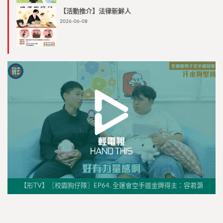
【活動推介】法律新鮮人
2026-06-08
【形TV】〖校園狗仔隊〗EP64. 全運會空手道金牌得主：容君灝