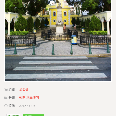
組織
編委會
分類
出版
,
求學澳門
發佈
2017-11-07