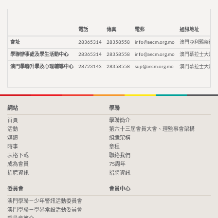
電話
傳真
電郵
通訊地址
會址
28365314
28358558
info@aecm.org.mo
澳門亞利鴉架街9
學聯辦事處及學生活動中心
28365314
28358558
info@aecm.org.mo
澳門慕拉士大馬路
澳門學聯升學及心理輔導中心
28723143
28358558
sup@aecm.org.mo
澳門慕拉士大馬路
網站
學聯
首頁
學聯簡介
活動
第六十三屆會員大會、理監事會架構
媒體
組織架構
時事
章程
表格下載
聯絡我們
成為會員
75周年
招聘資訊
招聘資訊
委員會
會員中心
澳門學聯－少年警訊活動委員會
澳門學聯－學界常設活動委員會