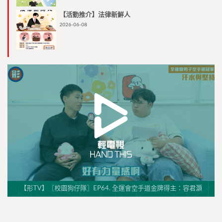
【活動推介】法律新鮮人
2026-06-08
【形TV】〖校園狗仔隊〗EP64. 全運會空手道金牌得主：容君灝