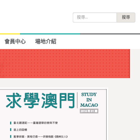
搜
尋
關
鍵
會員中心
場地介紹
字: