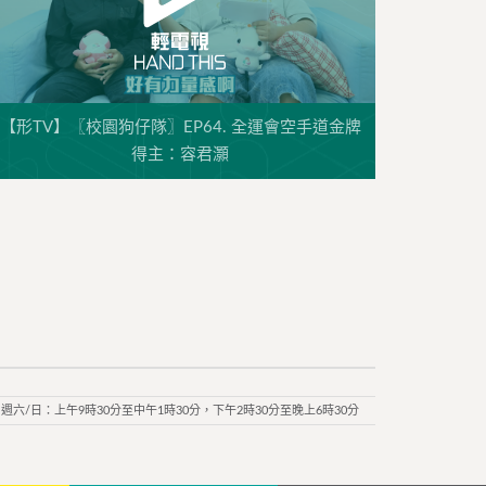
【形TV】〖校園狗仔隊〗EP64. 全運會空手道金牌
得主：容君灝
週六/日：上午9時30分至中午1時30分，下午2時30分至晚上6時30分