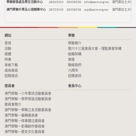
學聯辦事處及學生活動中心
28365314
28358558
info@aecm.org.mo
澳門慕拉士大馬路
澳門學聯升學及心理輔導中心
28723143
28358558
sup@aecm.org.mo
澳門慕拉士大馬路
網站
學聯
首頁
學聯簡介
活動
第六十三屆會員大會、理監事會架構
媒體
組織架構
時事
章程
表格下載
聯絡我們
成為會員
75周年
招聘資訊
招聘資訊
委員會
會員中心
澳門學聯－少年警訊活動委員會
澳門學聯－學界常設活動委員會
委員會簡介
澳門學聯－學聯之友活動委員會
澳門學聯－編輯委員會
澳門學聯－時事關注委員會
澳門學聯－影攝創作委員會
澳門學聯－歷史文化委員會