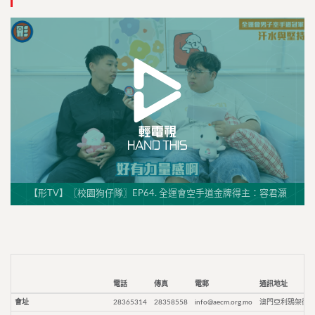
【形TV】〖校園狗仔隊〗EP64. 全運會空手道金牌得主：容君灝
電話
傳真
電郵
通訊地址
會址
28365314
28358558
info@aecm.org.mo
澳門亞利鴉架街9