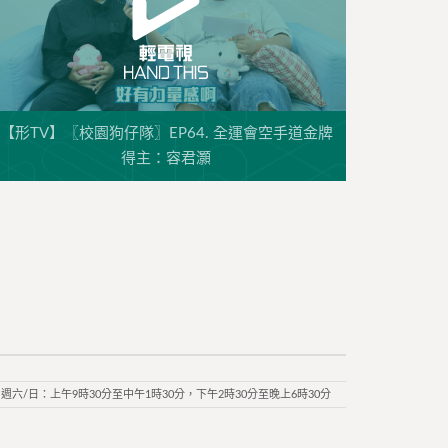
【形TV】〖校園狗仔隊〗EP64. 全運會空手道金牌
得主：容君灝
週六/日：上午9時30分至中午1時30分，下午2時30分至晚上6時30分