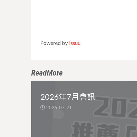
Powered by
Issuu
ReadMore
2026年7月會訊
2026-07-21