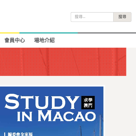
搜
尋
關
鍵
會員中心
場地介紹
字: