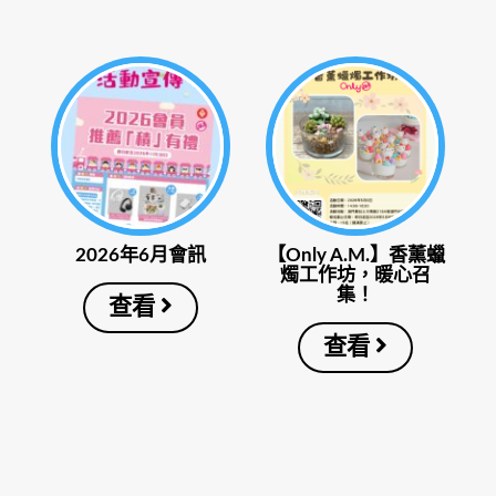
2026年6月會訊
【Only A.M.】香薰蠟
燭工作坊，暖心召
集！
查看
查看