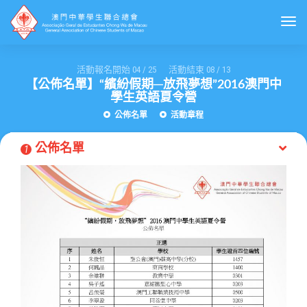
Togg
活動報名開始
04
/
25
活動結束
08
/
13
【公佈名單】“繽紛假期─放飛夢想”2016澳門中
學生英語夏令營
公佈名單
活動章程
公佈名單
1