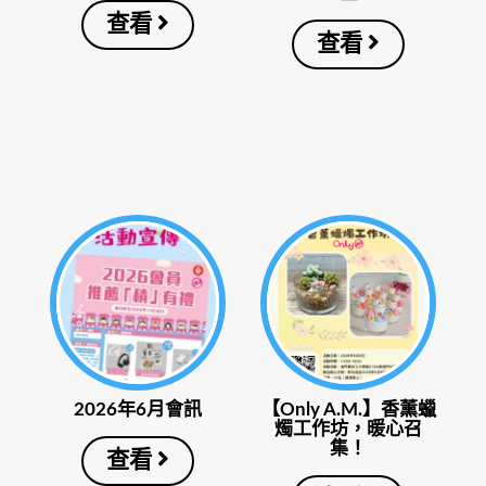
查看
查看
2026年6月會訊
【Only A.M.】香薰蠟
燭工作坊，暖心召
集！
查看