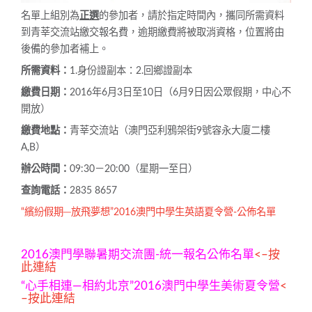
名單上組別為
正選
的參加者，請於指定時間內，攜同所需資料
到青莘交流站繳交報名費，逾期繳費將被取消資格，位置將由
後備的參加者補上。
所需資料：
1.身份證副本：2.回鄉證副本
繳費日期：
2016年6月3日至10日（6月9日因公眾假期，中心不
開放）
繳費地點：
青莘交流站（澳門亞利鴉架街9號容永大廈二樓
A,B）
辦公時間：
09:30－20:00（星期一至日）
查詢電話：
2835 8657
“繽紛假期─放飛夢想”2016澳門中學生英語夏令營-公佈名單
2016澳門學聯暑期交流團-統一報名公佈名單
<–按
此連結
“心手相連—相約北京”2016澳門中學生美術夏令營
<
–按此連結