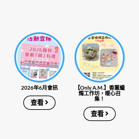
2026年6月會訊
【Only A.M.】香薰蠟
燭工作坊，暖心召
集！
查看
查看