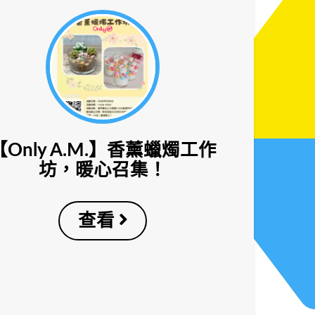
【Only A.M.】香薰蠟燭工作
坊，暖心召集！
查看