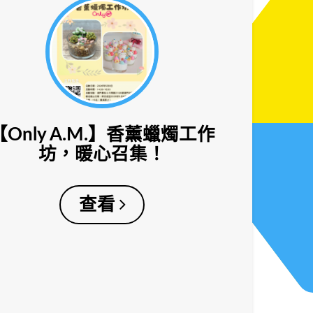
【Only A.M.】香薰蠟燭工作
坊，暖心召集！
查看