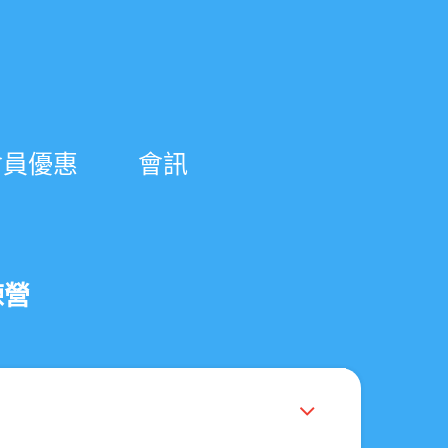
會員優惠
會訊
練營