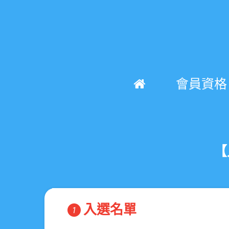
會員資格
【
入選名單
1