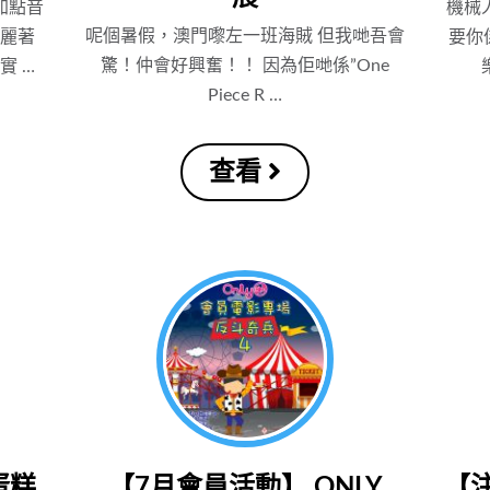
加點音
機械
呢個暑假，澳門嚟左一班海賊 但我哋吾會
麗麗著
要你
驚！仲會好興奮！！ 因為佢哋係”One
實 …
Piece R …
查看
蛋糕
【7月會員活動】 ONLY
【