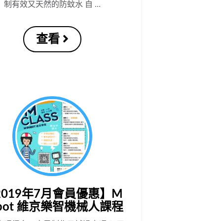
制有效又天然的防蚊水 自 …
查看
2019年7月會員優惠】M
obot 維京樂智機械人課程