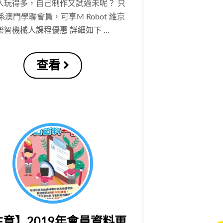
人玩得多，自己制作又試過未呢？ 只
係澳門學聯會員，可享M Robot 維京
樂智機械人課程優惠 詳細如下 …
查看
注意】2019年會員資料更