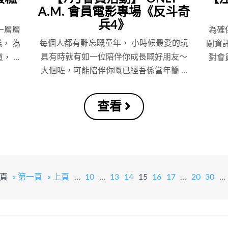
A.M. 會員電影專場《反斗奇
兵4》
一層層
為確
每個人都有難忘嘅童年， 小時候最愛的玩
， 為
關資
具有時就有如一位陪伴你成長嘅好朋友～
， …
對會
大個咗，可能陪伴你嘅已經吾係當年簡 …
查看
 頁
« 第一頁
« 上頁
...
10
...
13
14
15
16
17
...
20
30
...