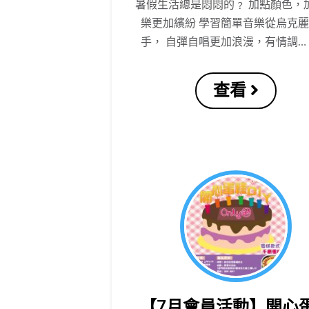
暑假生活總是悶悶的﹖ 加點顏色，
樂更加繽紛 學習簡單音樂從烏克
手， 自彈自唱更加浪漫，有情調… 
查看
【7月會員活動】開心