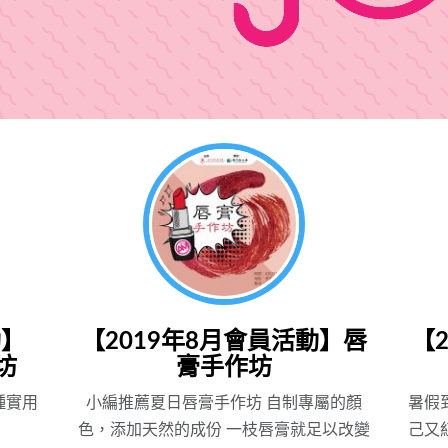
動】
【2019年8月會員活動】唇
【
作坊
膏手作坊
種實用
小編推薦夏日唇膏手作坊 自制專屬的顏
暑假
色，添加天然的成份 一枝唇膏就足以改變
己又紅