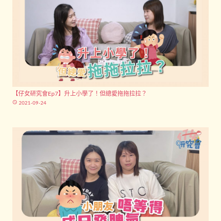
【仔女研究會Ep7】升上小學了！但總愛拖拖拉拉？
access_time
2021-09-24