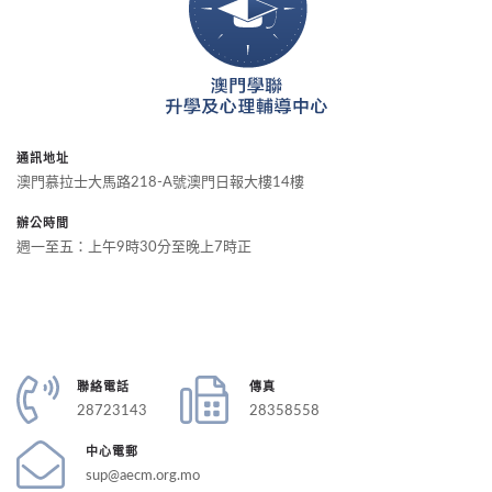
通訊地址
澳門慕拉士大馬路218-A號澳門日報大樓14樓
辦公時間
週一至五：上午9時30分至晚上7時正
聯絡電話
傳真
28723143
28358558
中心電郵
sup@aecm.org.mo