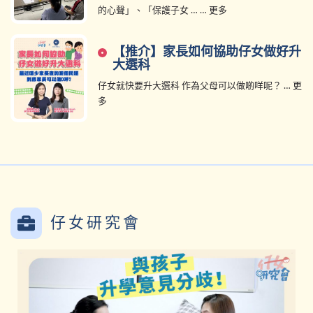
的心聲」、「保護子女 … … 更多
【推介】家長如何協助仔女做好升
大選科
仔女就快要升大選科 作為父母可以做啲咩呢？ … 更
多
仔女研究會