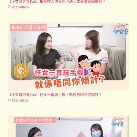
【仔女研究會Ep2】拍拖咁大件事無人講？家長應該點做好？
access_time
2021-08-26
【仔女研究會Ep3】仔女一直玩手機，就係唔想同你傾計？
access_time
2021-08-31