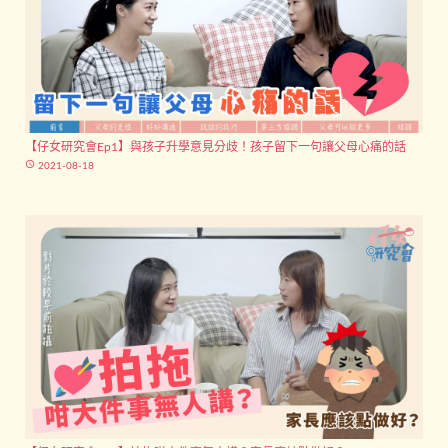
【仔女研究會Ep1】與孩子升學意見分歧！孩子留下一句讓父母心痛的話
access_time
2021-08-18