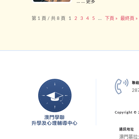
… … 更多
第 1 頁 / 共 8 頁
1
2
3
4
5
...
下頁 »
最終頁 »
聯
28
Copyright
通訊地址
澳門慕拉