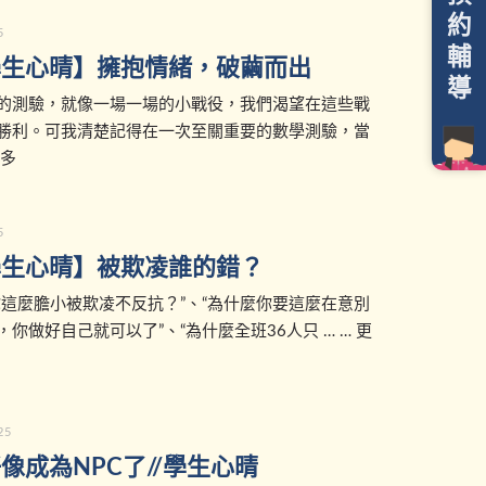
約
5
輔
學生心晴】擁抱情緒，破繭而出
導
的測驗，就像一場一場的小戰役，我們渴望在這些戰
勝利。可我清楚記得在一次至關重要的數學測驗，當
更多
5
學生心晴】被欺凌誰的錯？
你這麼膽小被欺凌不反抗？”、“為什麼你要這麼在意別
你做好自己就可以了”、“為什麼全班36人只 … … 更
25
像成為NPC了//學生心晴