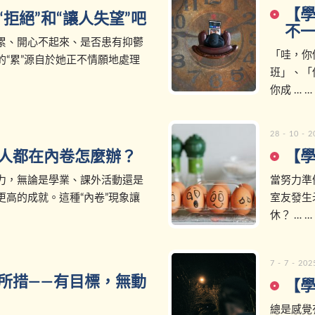
【
拒絕”和“讓人失望”吧
不
累、開心不起來、是否患有抑鬱
「哇，你
“累”源自於她正不情願地處理
班」、「
你成 … …
28 - 10 - 
人都在內卷怎麼辦？
【
力，無論是學業、課外活動還是
當努力準
高的成就。這種“內卷”現象讓
室友發生
休？ … …
7 - 7 - 202
所措——有目標，無動
【學
總是感覺