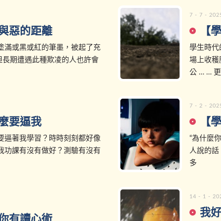
7 - 7 - 202
與惡的距離
【
塗滿或黑或紅的筆墨，被起了充
學生時代
但長期遭遇此種欺凌的人也許會
場上收穫
公 … … 
7 - 2 - 202
麼要逼我
【
要逼著我學習？時時刻刻都好像
“為什麼
我功課有沒有做好？測驗有沒有
人說的話，
多
14 - 1 - 20
我好
你有讀心術