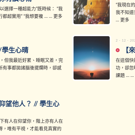
“我現在
以選擇一種超能力”既時候： “我
我不知道
超實用” “我想要複 … … 更多
… 更多
2 - 12 - 20
//學生心晴
【來
了，但我最近好累、睡眠又差，完
在這個快
所有事都拋諸腦後擺爛時，卻感
功，卻忽
課題 … …
望他人？ // 學生心
階下有人在仰望你，階上亦有人在
得，唯有平視，才能看見真實的