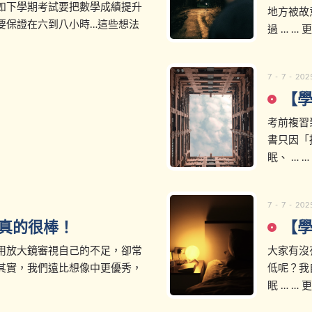
如下學期考試要把數學成績提升
地方被故
要保證在六到八小時…這些想法
過 … … 
7 - 7 - 202
【
考前複習
書只因「
眠、 … …
7 - 7 - 202
真的很棒！
【
用放大鏡審視自己的不足，卻常
大家有沒
其實，我們遠比想像中更優秀，
低呢？我
眠 … … 