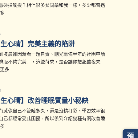
意碰撞觸摸？相信很多女同學和我一樣，多少都曾遇
更多
5
學生心晴】完美主義的陷阱
到凌晨卻因漏看一題自責、刪光籌備半年的社團申請
排版不夠完美」，這些苛求，是否讓你想起整夜未
 更多
5
學生心晴】改善睡眠質量小秘訣
有感覺自己不管睡多久，還是沒精打彩、學習效率很
自己都經常受此困擾，所以係到介紹幾種有關改善睡
更多
預