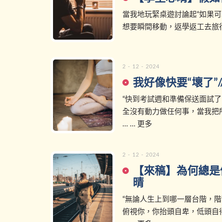
當我地玩緊桌遊討論起“如果可
想要瞬間移動，返學返工去旅行都
2 - 12 - 2024
我好像快要“壞了”
“快到考試週和準備保送面試
全沒有動力做任何事，當我把
… … 更多
2 - 12 - 2024
【來稿】為何總是仰
晴
“無論人生上到哪一層台階，
俯視你，你抬頭自卑，低頭自