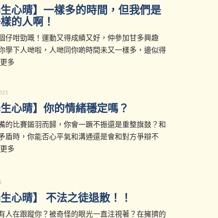
學生心晴】一樣多的時間，但我們是
一樣的人啊！
個仔咁勁嘅！運動又得成績又好，仲參加甘多興趣
你學下人哋啦，人哋同你啲時間未又一樣多，邊似得
 更多
2025
學生心晴】你的情緒穩定嗎？
備的比賽鎩羽而歸，你會一蹶不振還是重整旗鼓？和
矛盾時，你能否心平氣和溝通還是會和對方爭辯不
 更多
5
生心晴】 不法之徒退散！！
有人在跟蹤你？被奇怪的眼光一直注視著？在擁擠的