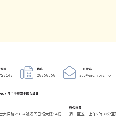
絡電話
傳真
中心電郵
723143
28358558
sup@aecm.org.mo
 © 2026 澳門中華學生聯合總會
辦公時間
士大馬路218-A號澳門日報大樓14樓
週一至五：上午9時30分至