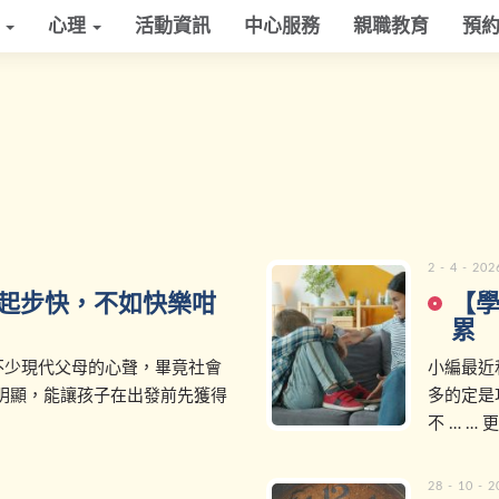
學
心理
活動資訊
中心服務
親職教育
預
2 - 4 - 202
起步快，不如快樂咁
【
累
不少現代父母的心聲，畢竟社會
小編最近
明顯，能讓孩子在出發前先獲得
多的定是
不 … … 
28 - 10 - 