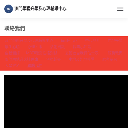
澳門學聯升學及心理輔導中心
Togg
聯絡我們
澳門學聯升學及心理輔導中心
Emily Talk
中心簡介
內地升學
學生心晴
心理・事
活動資訊
職業小知識
自我測評
MBTI職業性格測試
憂鬱症自我評估量表
親職教育
關於內地升大這件事
預約輔導
本地及外地升學
應考練習
大學排名
聯絡我們