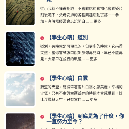
耗
從小我就不懂得拒絕，不喜歡吃的食物也會猶疑片
刻後嚥下，父母安排的各種興趣活動班都一一參
加。有時候經常會忘記問自 … … 更多
【學生心晴】道別
道別，有時候是可預見的，但更多的時候，它來得
突然，當你嘗試張口說出那句再見時，早已不能再
見。大家早在並行的軌道 … … 更多
【學生心晴】白雲
蔚藍的天空，總得帶著兩片白雲才顯美麗。幸福的
守恆，只有不幸與幸運並存的時候才會感受到，好
比浮雲與天空。只有當自 … … 更多
【學生心晴】到底是為了什麼，你
一直努力至今？