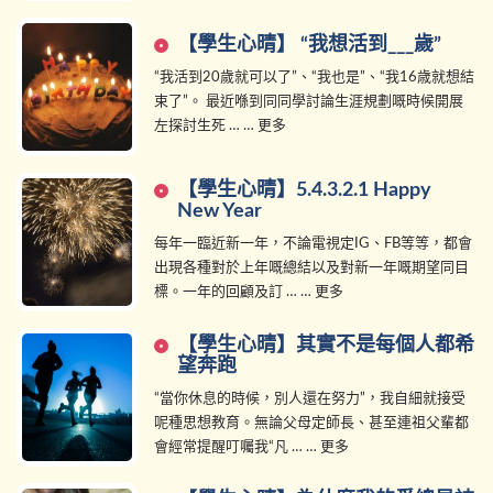
【學生心晴】 “我想活到___歲”
“我活到20歲就可以了”、“我也是”、“我16歳就想結
束了”。 最近喺到同同學討論生涯規劃嘅時候開展
左探討生死 … … 更多
【學生心晴】5.4.3.2.1 Happy
New Year
每年一臨近新一年，不論電視定IG、FB等等，都會
出現各種對於上年嘅總結以及對新一年嘅期望同目
標。一年的回顧及訂 … … 更多
【學生心晴】其實不是每個人都希
望奔跑
“當你休息的時候，別人還在努力”，我自細就接受
呢種思想教育。無論父母定師長、甚至連祖父輩都
會經常提醒叮囑我“凡 … … 更多