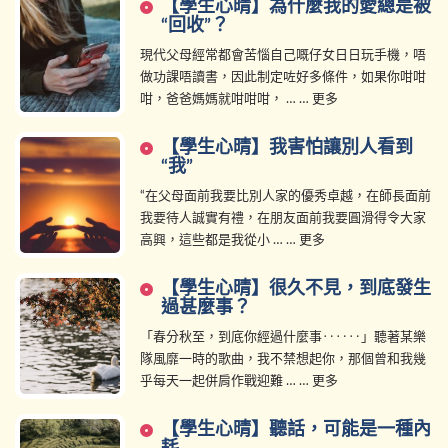
【學生心晴】為什麼我的愛總是被
“回收”？
現代父母經常都會苦惱自己嘅仔女日日玩手機，唔
做功課唔讀書，因此制定咗好多條件，如果你咁咁
咁，爸爸媽媽就咁咁咁， … … 更多
【學生心晴】我害怕讓別人看到
“我”
“在父母面前我要比別人家的優秀卓越，在師長面前
我要待人誠實有禮，在朋友面前我要圓滑得令大家
高興，這些都是我從小 … … 更多
【學生心晴】很久不見，到底發生
過甚麼事？
「春分秋至，到底你經過什麼事‥‥‥」聽著某樂
隊風靡一時的歌曲，我不禁想起你，那個曾和我幾
乎每天一起併肩作戰迎難 … … 更多
【學生心晴】聽話，可能是一種內