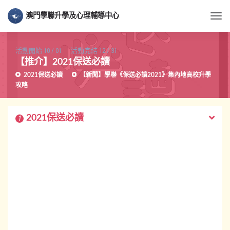
澳門學聯升學及心理輔導中心
Togg
活動開始
10
/
01
活動完結
12
/
31
【推介】2021保送必讀
2021保送必讀
【新聞】學聯《保送必讀2021》集內地高校升學
攻略
2021保送必讀
1