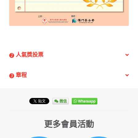
人氣獎投票
2
章程
3
微信
Whatsapp
更多會員活動