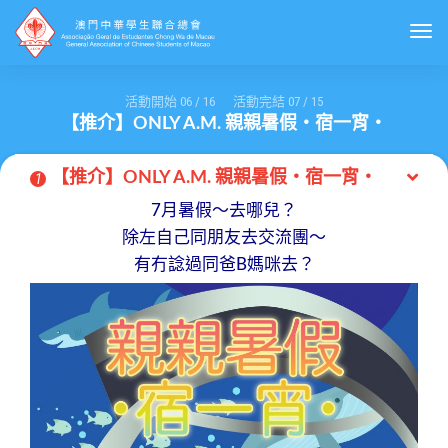
Togg
活動開始
06
/
16
活動完結
07
/
15
【推介】ONLY A.M. 親親暑假・宿一宵・
【推介】ONLY A.M. 親親暑假・宿一宵・
1
7月暑假～去哪兒？
除左自己同朋友去交流團～
有冇諗過同爸B媽咪去？