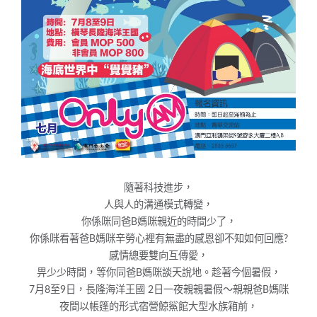
隨著科技進步，
人與人的溝通模式轉變，
你係咪同爸B媽咪親近的時間少了，
你係咪看著爸B媽咪辛勞心裡有無盡的感恩卻不知如何回應?
感情總要雙向互傳愛，
畀少少時間，等你同爸B媽咪談天說地。
趁著今個暑假，
7月8至9日，長隆海洋王國 2日一夜親親暑假～親親爸B媽咪
夜間以帳篷的形式宿營鯨鯊館大型水族箱前，