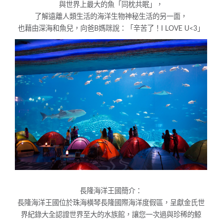
與世界上最大的魚「同枕共眠」，
了解遠離人類生活的海洋生物神秘生活的另一面，
也藉由深海和魚兒，向爸B媽咪說：「辛苦了！I LOVE U<3」
長隆海洋王國簡介：
長隆海洋王國位於珠海橫琴長隆國際海洋度假區，呈獻金氏世
界紀錄
大全認證世界至大的水族館，讓您一次過與珍稀的鯨