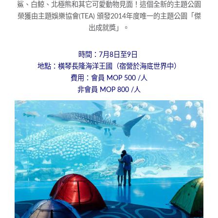
鯊、白鯨、北極
熊和其它可愛動物見面！這個全新的主題公園
榮獲由主題娛樂協會(
TEA) 頒發2014年度唯一的主題公園「傑
出成就獎」。
時間：7月8日至9日
地點：橫琴長隆海洋王國（宿營於海底世界中）
費用：會員 MOP 500 /人
非會員 MOP 800
/人