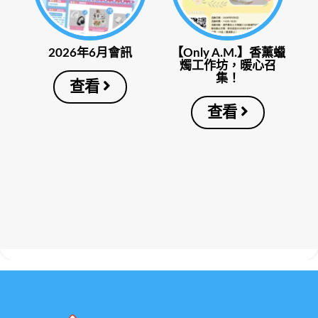
2026年6月會訊
【Only A.M.】香薰蠟
燭工作坊，暖心召
集！
查看
查看