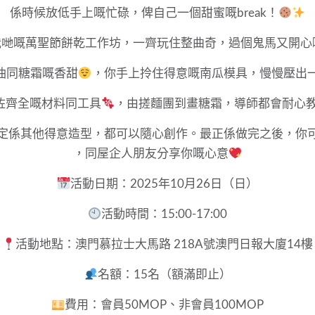
係時候放低手上嘅忙碌，俾自己一個甜蜜嘅break！
我哋嘅萬聖節餅乾工作坊，一齊玩住整曲奇，過個鬼馬又開心
油同糖霜嘅香甜
，你手上拎住得意嘅南瓜模具，慢慢壓出
咗齊全嘅材料同工具
，由搓麵團到畫糖霜，導師都會耐心
定係其他得意造型，都可以隨心創作。最正係做完之後，你
，同屋企人朋友分享你嘅心意
活動日期：2025年10月26日（日）
活動時間：15:00-17:00
活動地點：澳門慕拉士大馬路 218A號澳門日報大廈14樓
名額：15名（額滿即止）
費用：會員50MOP、非會員100MOP