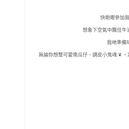
快啲嚟參加
想象下空氣中飄住牛
我哋準備
無論你想整可愛南瓜仔、調皮小鬼魂
，