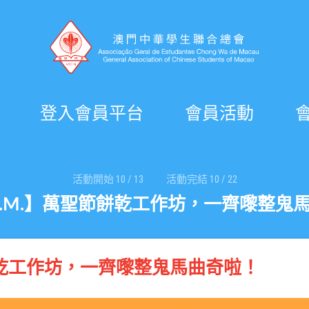
登入會員平台
會員活動
活動開始
10
/
13
活動完結
10
/
22
y A.M.】萬聖節餅乾工作坊，一齊嚟整鬼
聖節餅乾工作坊，一齊嚟整鬼馬曲奇啦！