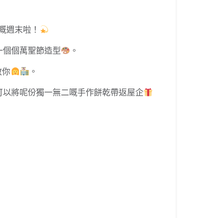
嘅週末啦！
一個個萬聖節造型
。
教你
。
可以將呢份獨一無二嘅手作餅乾帶返屋企