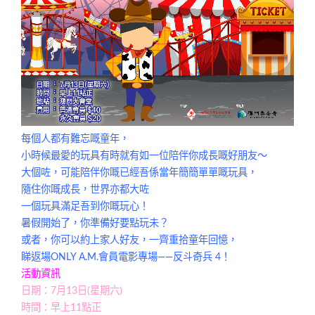
每個人都有難忘嘅童年，
小時候最愛的玩具有時就有如一位陪伴你成長嘅好朋友～
大個咗，可能陪伴你嘅已經吾係當年簡簡單單嘅玩具，
隨住你嘅成長，世界亦都大咗
一個玩具滿足吾到你嘅玩心！
暑假開始了，你準備好要點玩未？
或者，你可以約上家人好友，一齊重拾童年回憶，
睇返場ONLY A.M.會員電影專場——反斗奇兵 4！
活動資訊
日期：7月13日(星期六)
時間：早上11點正