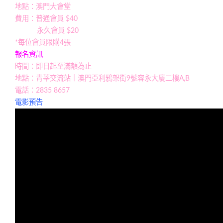
地點：澳門大會堂
費用：普通會員 $40
永久會員 $20
*每位會員限購4張
報名資訊
時間：即日起至滿額為止
地點：青莘交流站｜澳門亞利鴉架街9號容永大廈二樓A,B
電話：2835 8657
電影預告