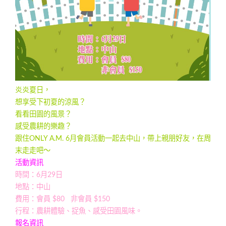
炎炎夏日，
想享受下初夏的涼風？
看看田園的風景？
感受農耕的樂趣？
跟住ONLY A.M. 6月會員活動一起去中山，帶上親朋好友，在周
末走走吧～
活動資訊
時間：6月29日
地點：中山
費用：會員 $80 非會員 $150
行程：農耕體驗、捉魚、感受田園風味。
報名資訊