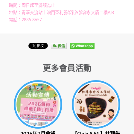
時間：即日起至滿額為止
地點：青莘交流站｜澳門亞利鴉架街9號容永大廈二樓A,B
電話：2835 8657
微信
Whatsapp
更多會員活動
2026年7月會訊
【Only A.M.】杜拜朱