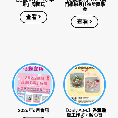
雞」周圍玩
門學聯最佳進步獎學
金
查看
查看
2026年6月會訊
【Only A.M.】香薰蠟
燭工作坊，暖心召