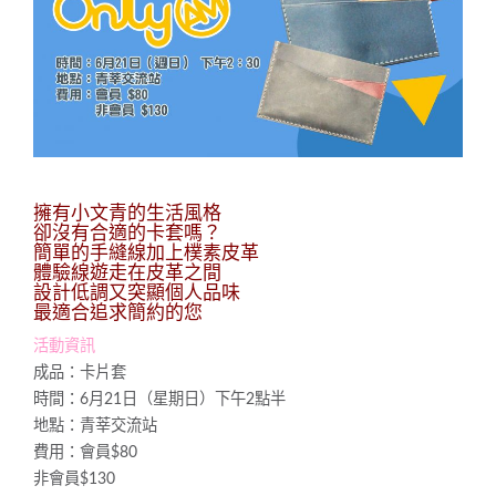
擁有小文青的生活風格
卻沒有合適的卡套嗎？
簡單的手縫線加上樸素皮革
體驗線遊走在皮革之間
設計低調又突顯個人品味
最適合追求簡約的您
活動資訊
成品：卡片套
時間：6月21日（星期日）下午2點半
地點：青莘交流站
費用：會員$80
非會員$130