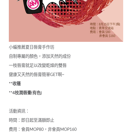
小編推薦夏日唇膏手作坊
自制專屬的顏色，添加天然的成份
一枝唇膏就足以改變乾燥的雙唇
健康又天然的唇膏簡單GET啊~
**
收穫
**4
枝潤唇膏
(
有色
)
活動資訊：
時間：即日起至滿額即止
費用：會員MOP80，非會員MOP160