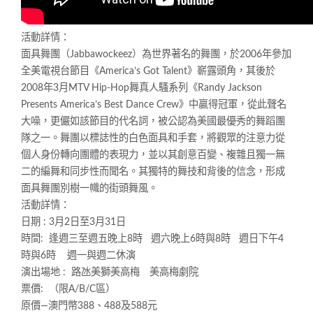
活動詳情：
面具舞團（Jabbawockeez）為世界著名的舞團，於2006年參加
全美電視台節目《America’s Got Talent》嶄露頭角，其後於
2008年3月MTV Hip-Hop舞真人騷系列《Randy Jackson
Presents America’s Best Dance Crew》中贏得冠軍，從此聲名
大噪，更儼如該節目的代名詞，被公認為美國最優秀的舞蹈團
隊之一。舞團以標誌性的白色面具和手套，將觀眾的注意力從
個人身份轉向團體的表現力，並以其創意百變、複雜且獨一無
二的編舞和同步性而聞名。其獨特的舞技和背後的信念，形成
面具舞團別樹一幟的街頭舞風。
活動詳情：
日期 : 3月2日至3月31日
時間: 逢週三至週五晚上8時 週六晚上6時與8時 週日下午4
時與6時 週一與週二休演
演出場地 : 路氹美獅美高梅 美高梅劇院
票價: （限A/B/C區）
原價—澳門幣388、488及588元