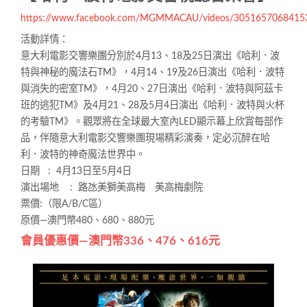
https://www.facebook.com/MGMMACAU/videos/3051657068415
活動詳情：
意大利電影交響樂團分別於4月13、18及25日演出《哈利．波
特與神秘的魔法石TM》，4月14、19及26日演出《哈利．波特
與消失的密室TM》，4月20、27日演出《哈利．波特與阿茲卡
班的逃犯TM》及4月21、28及5月4日演出《哈利．波特與火杯
的考驗TM》。觀眾將在全球最大室內LED顯示幕上欣賞每部作
品，伴隨意大利電影交響樂團現場精彩演奏，定必沉醉在哈
利．波特的神奇魔法世界中。
日期 : 4月13日至5月4日
演出場地 : 路氹美獅美高梅 美高梅劇院
票價:（限A/B/C區）
原價—澳門幣480、680、880元
會員優惠價
—澳門幣336、476、616元