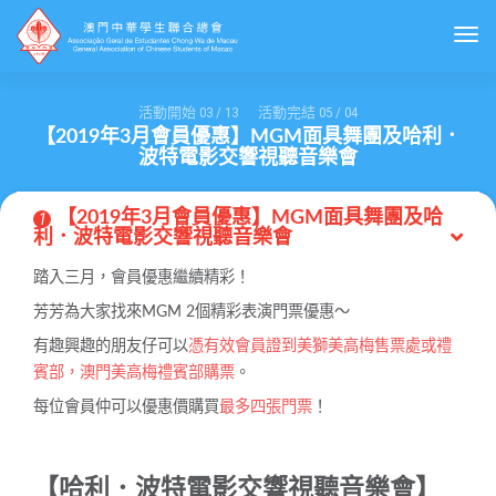
Togg
活動開始
03
/
13
活動完結
05
/
04
【2019年3月會員優惠】MGM面具舞團及哈利．
波特電影交響視聽音樂會
【2019年3月會員優惠】MGM面具舞團及哈
1
利．波特電影交響視聽音樂會
踏入三月，會員優惠繼續精彩！
芳芳為大家找來MGM 2個精彩表演門票優惠～
有趣興趣的朋友仔可以
憑有效會員證到美獅美高梅售票處或禮
賓部，澳門美高梅禮賓部購票
。
每位會員仲可以優惠價購買
最多四張門票
！
【哈利．波特電影交響視聽音樂會】