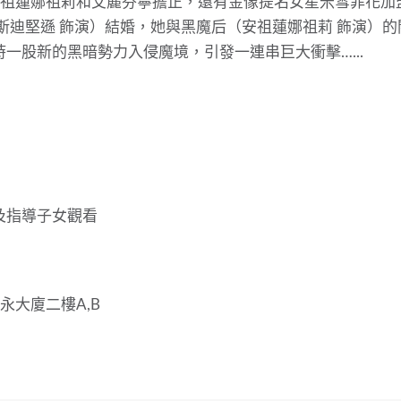
祖蓮娜祖莉和艾麗芬寧擔正，
還有金像提名女星米雪菲花加
斯迪堅遜 飾演）結婚，她與黑魔后（安祖蓮娜祖莉 飾演）的
時一股新的黑暗勢力入侵魔境，引發一連串巨大衝擊….
..
及指導子女觀看
永大廈二樓A,B