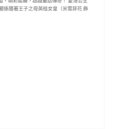
盟，精彩延續，超越童話傳奇！ 愛洛公主
關係隨著王子之母英桂女皇（米雪菲花 飾