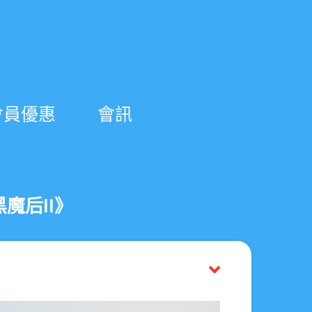
會員優惠
會訊
黑魔后II》