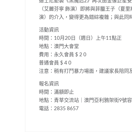
迪士尼鉅製《黑魔后2》
再次由金像巨星安
（艾麗芬寧 飾演）即將與菲臘王子（夏里
演）的介入，變得更為錯綜複雜；
與此同
活動資訊
時間：10月20日（週日）上午11點正
地點：澳門大會堂
費用：永久會員 $ 2 0
普通會員 $ 4 0
注意：稍有打鬥暴力場面，建議家長陪同
報名資訊
時間：滿額即止
地點：青莘交流站｜澳門亞利鴉架街9號容
電話：2835 8657