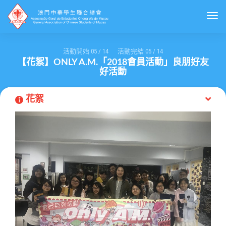
Togg
活動開始
05
/
14
活動完結
05
/
14
【花絮】ONLY A.M.「2018會員活動」良朋好友
好活動
花絮
1
Previous
Next