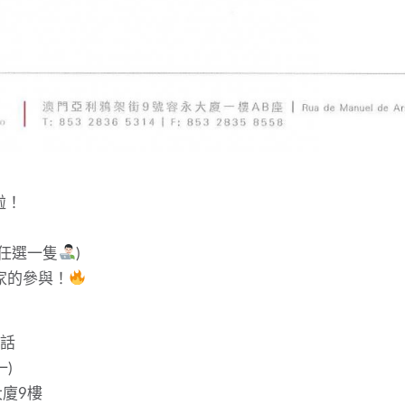
啦！
式任選一隻
)
家的參與！
電話
一)
廈9樓