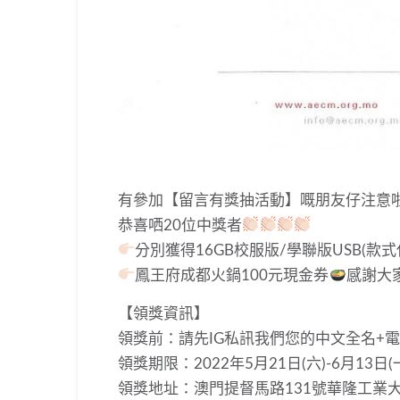
有參加【留言有獎抽活動】嘅朋友仔注意
恭喜哂20位中獎者
分別獲得16GB校服版/學聯版USB(款
鳳王府成都火鍋100元現金券
感謝大
【領獎資訊】
領獎前：請先IG私訊我們您的中文全名+
領獎期限：2022年5月21日(六)-6月13日(
領獎地址：澳門提督馬路131號華隆工業大